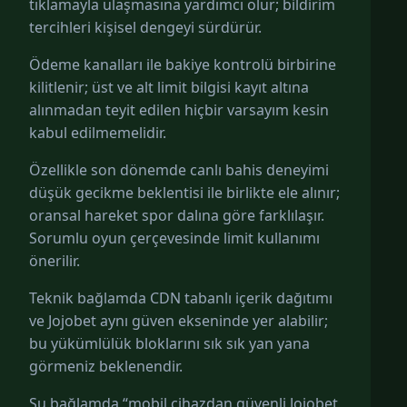
tıklamayla ulaşmasına yardımcı olur; bildirim
tercihleri kişisel dengeyi sürdürür.
Ödeme kanalları ile bakiye kontrolü birbirine
kilitlenir; üst ve alt limit bilgisi kayıt altına
alınmadan teyit edilen hiçbir varsayım kesin
kabul edilmemelidir.
Özellikle son dönemde canlı bahis deneyimi
düşük gecikme beklentisi ile birlikte ele alınır;
oransal hareket spor dalına göre farklılaşır.
Sorumlu oyun çerçevesinde limit kullanımı
önerilir.
Teknik bağlamda CDN tabanlı içerik dağıtımı
ve Jojobet aynı güven ekseninde yer alabilir;
bu yükümlülük bloklarını sık sık yan yana
görmeniz beklenendir.
Şu bağlamda “mobil cihazdan güvenli Jojobet