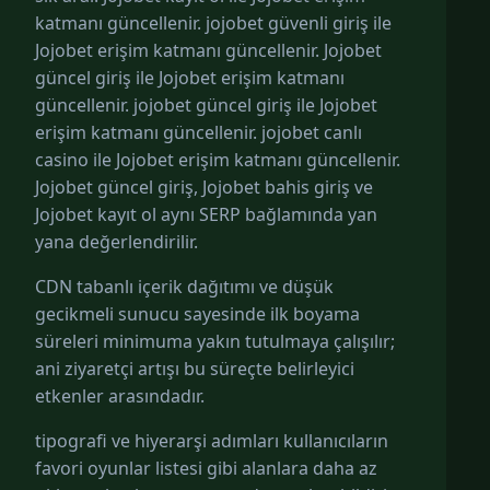
katmanı güncellenir. jojobet güvenli giriş ile
Jojobet erişim katmanı güncellenir. Jojobet
güncel giriş ile Jojobet erişim katmanı
güncellenir. jojobet güncel giriş ile Jojobet
erişim katmanı güncellenir. jojobet canlı
casino ile Jojobet erişim katmanı güncellenir.
Jojobet güncel giriş, Jojobet bahis giriş ve
Jojobet kayıt ol aynı SERP bağlamında yan
yana değerlendirilir.
CDN tabanlı içerik dağıtımı ve düşük
gecikmeli sunucu sayesinde ilk boyama
süreleri minimuma yakın tutulmaya çalışılır;
ani ziyaretçi artışı bu süreçte belirleyici
etkenler arasındadır.
tipografi ve hiyerarşi adımları kullanıcıların
favori oyunlar listesi gibi alanlara daha az