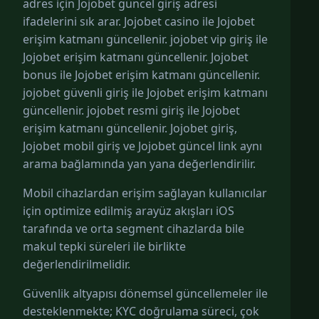
adres için Jojobet güncel giriş adresi
ifadelerini sık arar. Jojobet casino ile Jojobet
erişim katmanı güncellenir. jojobet vip giriş ile
Jojobet erişim katmanı güncellenir. Jojobet
bonus ile Jojobet erişim katmanı güncellenir.
jojobet güvenli giriş ile Jojobet erişim katmanı
güncellenir. jojobet resmi giriş ile Jojobet
erişim katmanı güncellenir. Jojobet giriş,
Jojobet mobil giriş ve Jojobet güncel link aynı
arama bağlamında yan yana değerlendirilir.
Mobil cihazlardan erişim sağlayan kullanıcılar
için optimize edilmiş arayüz akışları iOS
tarafında ve orta segment cihazlarda bile
makul tepki süreleri ile birlikte
değerlendirilmelidir.
Güvenlik altyapısı dönemsel güncellemeler ile
desteklenmekte; KYC doğrulama süreci, çok