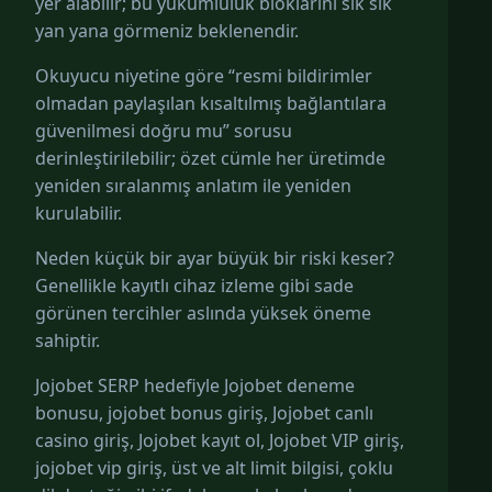
yer alabilir; bu yükümlülük bloklarını sık sık
yan yana görmeniz beklenendir.
Okuyucu niyetine göre “resmi bildirimler
olmadan paylaşılan kısaltılmış bağlantılara
güvenilmesi doğru mu” sorusu
derinleştirilebilir; özet cümle her üretimde
yeniden sıralanmış anlatım ile yeniden
kurulabilir.
Neden küçük bir ayar büyük bir riski keser?
Genellikle kayıtlı cihaz izleme gibi sade
görünen tercihler aslında yüksek öneme
sahiptir.
Jojobet SERP hedefiyle Jojobet deneme
bonusu, jojobet bonus giriş, Jojobet canlı
casino giriş, Jojobet kayıt ol, Jojobet VIP giriş,
jojobet vip giriş, üst ve alt limit bilgisi, çoklu