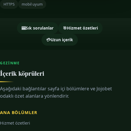
HTTPS
mobil uyum
🎰
Sık sorulanlar
🎯
Hizmet özetleri
💳
Uzun içerik
GEZINME
İçerik köprüleri
Aşağıdaki bağlantılar sayfa içi bölümlere ve Jojobet
odaklı özet alanlara yönlendirir.
ANA BÖLÜMLER
Hizmet özetleri