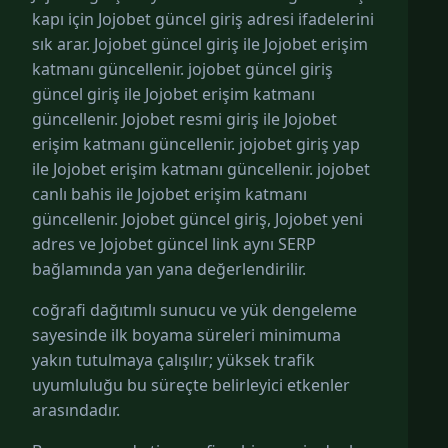
kapı için Jojobet güncel giriş adresi ifadelerini
sık arar. Jojobet güncel giriş ile Jojobet erişim
katmanı güncellenir. jojobet güncel giriş
güncel giriş ile Jojobet erişim katmanı
güncellenir. Jojobet resmi giriş ile Jojobet
erişim katmanı güncellenir. jojobet giriş yap
ile Jojobet erişim katmanı güncellenir. jojobet
canlı bahis ile Jojobet erişim katmanı
güncellenir. Jojobet güncel giriş, Jojobet yeni
adres ve Jojobet güncel link aynı SERP
bağlamında yan yana değerlendirilir.
coğrafi dağıtımlı sunucu ve yük dengeleme
sayesinde ilk boyama süreleri minimuma
yakın tutulmaya çalışılır; yüksek trafik
uyumluluğu bu süreçte belirleyici etkenler
arasındadır.