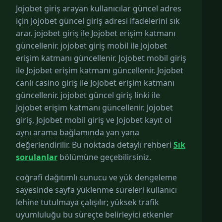
Jojobet giriş arayan kullanıcılar güncel adres
için Jojobet güncel giriş adresi ifadelerini sık
arar. jojobet giriş ile Jojobet erişim katmanı
güncellenir. jojobet giriş mobil ile Jojobet
erişim katmanı güncellenir. Jojobet mobil giriş
ile Jojobet erişim katmanı güncellenir. Jojobet
canlı casino giriş ile Jojobet erişim katmanı
güncellenir. jojobet güncel giriş linki ile
Jojobet erişim katmanı güncellenir. Jojobet
giriş, Jojobet mobil giriş ve Jojobet kayıt ol
aynı arama bağlamında yan yana
değerlendirilir. Bu noktada detaylı rehberi
Sık
sorulanlar
bölümüne geçebilirsiniz.
coğrafi dağıtımlı sunucu ve yük dengeleme
sayesinde sayfa yüklenme süreleri kullanıcı
lehine tutulmaya çalışılır; yüksek trafik
uyumluluğu bu süreçte belirleyici etkenler