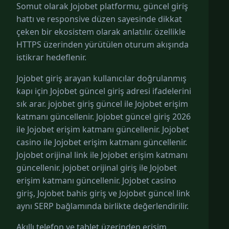
Somut olarak Jojobet platformu, güncel giriş
hattı ve responsive düzen sayesinde dikkat
çeken bir ekosistem olarak anlatılır. özellikle
HTTPS üzerinden yürütülen oturum akışında
istikrar hedeflenir.
Jojobet giriş arayan kullanıcılar doğrulanmış
kapı için Jojobet güncel giriş adresi ifadelerini
sık arar. jojobet giriş güncel ile Jojobet erişim
katmanı güncellenir. Jojobet güncel giriş 2026
ile Jojobet erişim katmanı güncellenir. Jojobet
casino ile Jojobet erişim katmanı güncellenir.
Jojobet orijinal link ile Jojobet erişim katmanı
güncellenir. jojobet orijinal giriş ile Jojobet
erişim katmanı güncellenir. Jojobet casino
giriş, Jojobet bahis giriş ve Jojobet güncel link
aynı SERP bağlamında birlikte değerlendirilir.
Akıllı telefon ve tablet üzerinden erişim