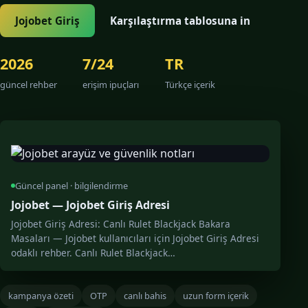
Jojobet Giriş
Karşılaştırma tablosuna in
2026
7/24
TR
güncel rehber
erişim ipuçları
Türkçe içerik
Güncel panel · bilgilendirme
Jojobet — Jojobet Giriş Adresi
Jojobet Giriş Adresi: Canlı Rulet Blackjack Bakara
Masaları — Jojobet kullanıcıları için Jojobet Giriş Adresi
odaklı rehber. Canlı Rulet Blackjack…
kampanya özeti
OTP
canlı bahis
uzun form içerik