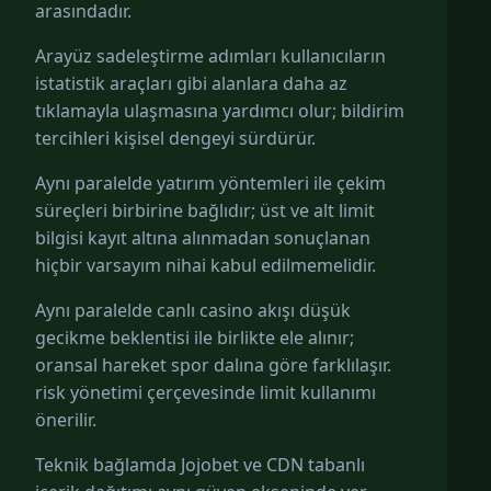
arasındadır.
Arayüz sadeleştirme adımları kullanıcıların
istatistik araçları gibi alanlara daha az
tıklamayla ulaşmasına yardımcı olur; bildirim
tercihleri kişisel dengeyi sürdürür.
Aynı paralelde yatırım yöntemleri ile çekim
süreçleri birbirine bağlıdır; üst ve alt limit
bilgisi kayıt altına alınmadan sonuçlanan
hiçbir varsayım nihai kabul edilmemelidir.
Aynı paralelde canlı casino akışı düşük
gecikme beklentisi ile birlikte ele alınır;
oransal hareket spor dalına göre farklılaşır.
risk yönetimi çerçevesinde limit kullanımı
önerilir.
Teknik bağlamda Jojobet ve CDN tabanlı