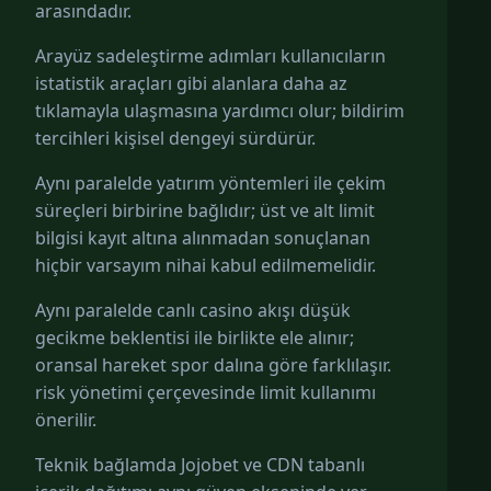
arasındadır.
Arayüz sadeleştirme adımları kullanıcıların
istatistik araçları gibi alanlara daha az
tıklamayla ulaşmasına yardımcı olur; bildirim
tercihleri kişisel dengeyi sürdürür.
Aynı paralelde yatırım yöntemleri ile çekim
süreçleri birbirine bağlıdır; üst ve alt limit
bilgisi kayıt altına alınmadan sonuçlanan
hiçbir varsayım nihai kabul edilmemelidir.
Aynı paralelde canlı casino akışı düşük
gecikme beklentisi ile birlikte ele alınır;
oransal hareket spor dalına göre farklılaşır.
risk yönetimi çerçevesinde limit kullanımı
önerilir.
Teknik bağlamda Jojobet ve CDN tabanlı