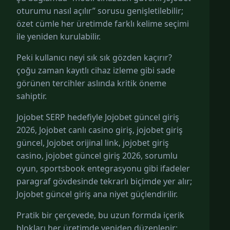
oturumu nasıl açılır” sorusu genişletilebilir;
özet cümle her üretimde farklı kelime seçimi
ile yeniden kurulabilir.
Peki kullanıcı neyi sık sık gözden kaçırır?
çoğu zaman kayıtlı cihaz izleme gibi sade
görünen tercihler aslında kritik öneme
sahiptir.
Jojobet SERP hedefiyle Jojobet güncel giriş
2026, Jojobet canlı casino giriş, jojobet giriş
güncel, Jojobet orijinal link, jojobet giriş
casino, jojobet güncel giriş 2026, sorumlu
oyun, sportsbook entegrasyonu gibi ifadeler
paragraf gövdesinde tekrarlı biçimde yer alır;
Jojobet güncel giriş ana niyet güçlendirilir.
Pratik bir çerçevede, bu uzun formda içerik
blokları her üretimde yeniden düzenlenir;