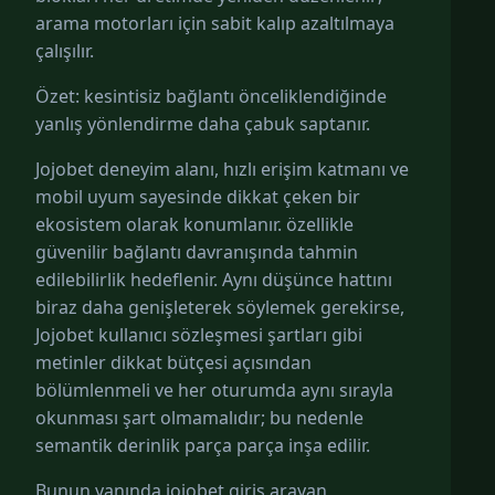
arama motorları için sabit kalıp azaltılmaya
çalışılır.
Özet: kesintisiz bağlantı önceliklendiğinde
yanlış yönlendirme daha çabuk saptanır.
Jojobet deneyim alanı, hızlı erişim katmanı ve
mobil uyum sayesinde dikkat çeken bir
ekosistem olarak konumlanır. özellikle
güvenilir bağlantı davranışında tahmin
edilebilirlik hedeflenir. Aynı düşünce hattını
biraz daha genişleterek söylemek gerekirse,
Jojobet kullanıcı sözleşmesi şartları gibi
metinler dikkat bütçesi açısından
bölümlenmeli ve her oturumda aynı sırayla
okunması şart olmamalıdır; bu nedenle
semantik derinlik parça parça inşa edilir.
Bunun yanında jojobet giriş arayan