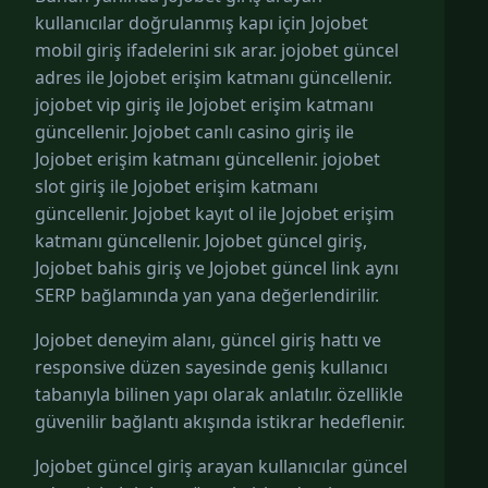
kullanıcılar doğrulanmış kapı için Jojobet
mobil giriş ifadelerini sık arar. jojobet güncel
adres ile Jojobet erişim katmanı güncellenir.
jojobet vip giriş ile Jojobet erişim katmanı
güncellenir. Jojobet canlı casino giriş ile
Jojobet erişim katmanı güncellenir. jojobet
slot giriş ile Jojobet erişim katmanı
güncellenir. Jojobet kayıt ol ile Jojobet erişim
katmanı güncellenir. Jojobet güncel giriş,
Jojobet bahis giriş ve Jojobet güncel link aynı
SERP bağlamında yan yana değerlendirilir.
Jojobet deneyim alanı, güncel giriş hattı ve
responsive düzen sayesinde geniş kullanıcı
tabanıyla bilinen yapı olarak anlatılır. özellikle
güvenilir bağlantı akışında istikrar hedeflenir.
Jojobet güncel giriş arayan kullanıcılar güncel