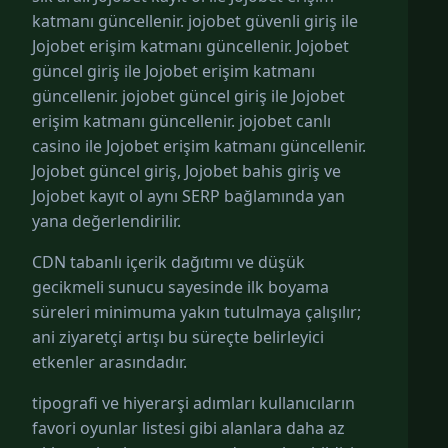
katmanı güncellenir. jojobet güvenli giriş ile
Jojobet erişim katmanı güncellenir. Jojobet
güncel giriş ile Jojobet erişim katmanı
güncellenir. jojobet güncel giriş ile Jojobet
erişim katmanı güncellenir. jojobet canlı
casino ile Jojobet erişim katmanı güncellenir.
Jojobet güncel giriş, Jojobet bahis giriş ve
Jojobet kayıt ol aynı SERP bağlamında yan
yana değerlendirilir.
CDN tabanlı içerik dağıtımı ve düşük
gecikmeli sunucu sayesinde ilk boyama
süreleri minimuma yakın tutulmaya çalışılır;
ani ziyaretçi artışı bu süreçte belirleyici
etkenler arasındadır.
tipografi ve hiyerarşi adımları kullanıcıların
favori oyunlar listesi gibi alanlara daha az