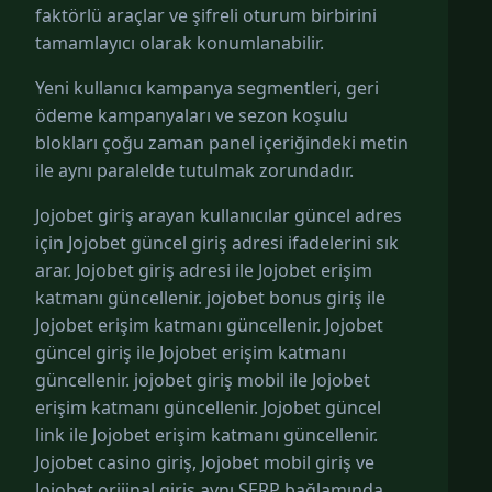
faktörlü araçlar ve şifreli oturum birbirini
tamamlayıcı olarak konumlanabilir.
Yeni kullanıcı kampanya segmentleri, geri
ödeme kampanyaları ve sezon koşulu
blokları çoğu zaman panel içeriğindeki metin
ile aynı paralelde tutulmak zorundadır.
Jojobet giriş arayan kullanıcılar güncel adres
için Jojobet güncel giriş adresi ifadelerini sık
arar. Jojobet giriş adresi ile Jojobet erişim
katmanı güncellenir. jojobet bonus giriş ile
Jojobet erişim katmanı güncellenir. Jojobet
güncel giriş ile Jojobet erişim katmanı
güncellenir. jojobet giriş mobil ile Jojobet
erişim katmanı güncellenir. Jojobet güncel
link ile Jojobet erişim katmanı güncellenir.
Jojobet casino giriş, Jojobet mobil giriş ve
Jojobet orijinal giriş aynı SERP bağlamında