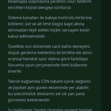
tıklamayla ulaşmasına yardımcı olur; bildirim
tercihleri kişisel dengeyi sürdürür.
Ödeme kanalları ile bakiye kontrolü birbirine
kilitlenir; üst ve alt limit bilgisi kayıt altına
alınmadan teyit edilen hiçbir varsayım kesin
kabul edilmemelidir.
Özellikle son dönemde canlı bahis deneyimi
düşük gecikme beklentisi ile birlikte ele alınır;
oransal hareket spor dalına göre farklılaşır.
Sorumlu oyun çerçevesinde limit kullanımı
önerilir.
Teknik bağlamda CDN tabanlı içerik dağıtımı
ve Jojobet aynı güven ekseninde yer alabilir;
bu yükümlülük bloklarını sık sık yan yana
görmeniz beklenendir.
Şu bağlamda “mobil cihazdan güvenli Jojobet