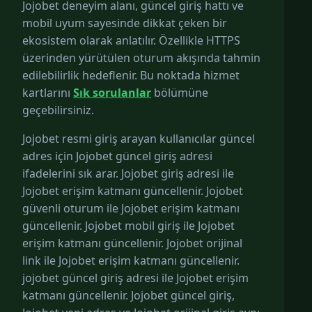
Jojobet deneyim alanı, güncel giriş hattı ve
mobil uyum sayesinde dikkat çeken bir
ekosistem olarak anlatılır. Özellikle HTTPS
üzerinden yürütülen oturum akışında tahmin
edilebilirlik hedeflenir. Bu noktada hizmet
kartlarını
Sık sorulanlar
bölümüne
geçebilirsiniz.
Jojobet resmi giriş arayan kullanıcılar güncel
adres için Jojobet güncel giriş adresi
ifadelerini sık arar. Jojobet giriş adresi ile
Jojobet erişim katmanı güncellenir. Jojobet
güvenli oturum ile Jojobet erişim katmanı
güncellenir. Jojobet mobil giriş ile Jojobet
erişim katmanı güncellenir. Jojobet orijinal
link ile Jojobet erişim katmanı güncellenir.
jojobet güncel giriş adresi ile Jojobet erişim
katmanı güncellenir. Jojobet güncel giriş,