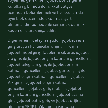
söylemek gerekirse, Jojobet bonus genel
kuralları gibi metinler dikkat bütçesi
açısından bölümlenmeli ve her oturumda
aynı blok düzeninde okunması şart
olmamalıdır; bu nedenle semantik derinlik
kademeli olarak inşa edilir.
Diğer önemli detay ise şudur: jojobet resmi
giriş arayan kullanıcılar orijinal link için
Jojobet mobil giriş ifadelerini sık arar. jojobet
vip giriş ile Jojobet erişim katmanı güncellenir.
jojobet telegram giriş ile Jojobet erişim
katmanı güncellenir. jojobet güncel giriş ile
Jojobet erişim katmanı güncellenir. Jojobet
VIP giriş ile Jojobet erişim katmanı
güncellenir. jojobet giriş mobil ile Jojobet
erişim katmanı güncellenir. Jojobet casino
giriş, Jojobet bahis giriş ve Jojobet orijinal
giriş aynı SERP bağlamında yan yana