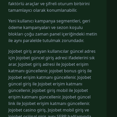
faktörlü araçlar ve şifreli oturum birbirini
tamamlayıcı olarak konumlanabilir.
Yeni kullanıcı kampanya segmentleri, geri
ödeme kampanyaları ve sezon koşulu
blokları çoğu zaman panel içeriğindeki metin
ile aynı paralelde tutulmak zorundadır.
Jojobet giriş arayan kullanıcılar güncel adres
için Jojobet güncel giriş adresi ifadelerini sık
arar. Jojobet giriş adresi ile Jojobet erişim
katmanı güncellenir. jojobet bonus giriş ile
Jojobet erişim katmanı güncellenir. Jojobet
güncel giriş ile Jojobet erişim katmanı
güncellenir. jojobet giriş mobil ile Jojobet
erişim katmanı güncellenir. Jojobet güncel
link ile Jojobet erişim katmanı güncellenir.
Jojobet casino giriş, Jojobet mobil giriş ve
Jojobet orijinal giriş aynı SERP bağlamında