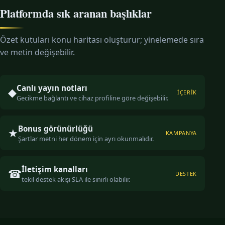
Platformda sık aranan başlıklar
Özet kutuları konu haritası oluşturur; yinelemede sıra
ve metin değişebilir.
Canlı yayın notları
◆
İÇERIK
Gecikme bağlantı ve cihaz profiline göre değişebilir.
Bonus görünürlüğü
★
KAMPANYA
Şartlar metni her dönem için ayrı okunmalıdır.
İletişim kanalları
☎
DESTEK
tekil destek akışı SLA ile sınırlı olabilir.