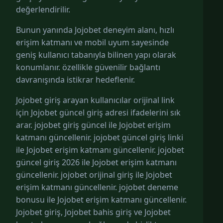
değerlendirilir.
Bunun yanında Jojobet deneyim alanı, hızlı
erişim katmanı ve mobil uyum sayesinde
geniş kullanıcı tabanıyla bilinen yapı olarak
konumlanır. özellikle güvenilir bağlantı
davranışında istikrar hedeflenir.
Jojobet giriş arayan kullanıcılar orijinal link
için Jojobet güncel giriş adresi ifadelerini sık
arar. jojobet giriş güncel ile Jojobet erişim
katmanı güncellenir. jojobet güncel giriş linki
ile Jojobet erişim katmanı güncellenir. jojobet
güncel giriş 2026 ile Jojobet erişim katmanı
güncellenir. jojobet orijinal giriş ile Jojobet
erişim katmanı güncellenir. jojobet deneme
bonusu ile Jojobet erişim katmanı güncellenir.
Jojobet giriş, Jojobet bahis giriş ve Jojobet