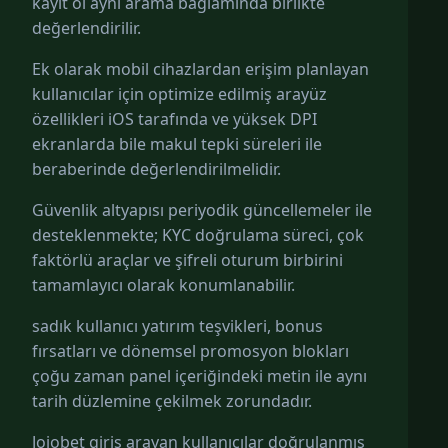
kayıt ol aynı arama bağlamında birlikte
değerlendirilir.
Ek olarak mobil cihazlardan erişim planlayan
kullanıcılar için optimize edilmiş arayüz
özellikleri iOS tarafında ve yüksek DPI
ekranlarda bile makul tepki süreleri ile
beraberinde değerlendirilmelidir.
Güvenlik altyapısı periyodik güncellemeler ile
desteklenmekte; KYC doğrulama süreci, çok
faktörlü araçlar ve şifreli oturum birbirini
tamamlayıcı olarak konumlanabilir.
sadık kullanıcı yatırım teşvikleri, bonus
fırsatları ve dönemsel promosyon blokları
çoğu zaman panel içeriğindeki metin ile aynı
tarih düzlemine çekilmek zorundadır.
Jojobet giriş arayan kullanıcılar doğrulanmış