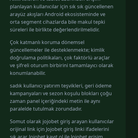
planlayan kullanıcılar için sık sık güncellenen
arayüz akışları Android ekosisteminde ve
orta segment cihazlarda bile makul tepki
süreleri ile birlikte değerlendirilmelidir.
Çok katmanlı koruma dönemsel
güncellemeler ile desteklenmekte; kimlik
doğrulama politikaları, çok faktörlü araçlar
ve şifreli oturum birbirini tamamlayıcı olarak
konumlanabilir.
sadık kullanıcı yatırım teşvikleri, geri ödeme
kampanyaları ve sezon koşulu blokları çoğu
zaman panel içeriğindeki metin ile aynı
paralelde tutulmak zorundadır.
Somut olarak jojobet giriş arayan kullanıcılar
orijinal link için Jojobet giriş linki ifadelerini
sık arar. Jojobet kayıt ol ile Jojobet erişim