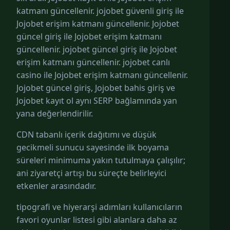
katmanı güncellenir. jojobet güvenli giriş ile
Jojobet erişim katmanı güncellenir. Jojobet
güncel giriş ile Jojobet erişim katmanı
güncellenir. jojobet güncel giriş ile Jojobet
erişim katmanı güncellenir. jojobet canlı
casino ile Jojobet erişim katmanı güncellenir.
Jojobet güncel giriş, Jojobet bahis giriş ve
Jojobet kayıt ol aynı SERP bağlamında yan
yana değerlendirilir.
CDN tabanlı içerik dağıtımı ve düşük
gecikmeli sunucu sayesinde ilk boyama
süreleri minimuma yakın tutulmaya çalışılır;
ani ziyaretçi artışı bu süreçte belirleyici
etkenler arasındadır.
tipografi ve hiyerarşi adımları kullanıcıların
favori oyunlar listesi gibi alanlara daha az