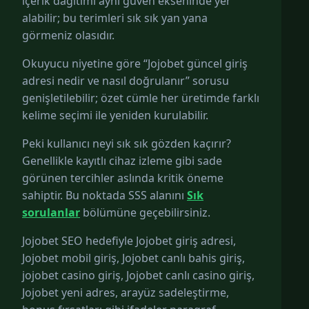
içerik dağıtımı aynı güven ekseninde yer
alabilir; bu terimleri sık sık yan yana
görmeniz olasıdır.
Okuyucu niyetine göre “Jojobet güncel giriş
adresi nedir ve nasıl doğrulanır” sorusu
genişletilebilir; özet cümle her üretimde farklı
kelime seçimi ile yeniden kurulabilir.
Peki kullanıcı neyi sık sık gözden kaçırır?
Genellikle kayıtlı cihaz izleme gibi sade
görünen tercihler aslında kritik öneme
sahiptir. Bu noktada SSS alanını
Sık
sorulanlar
bölümüne geçebilirsiniz.
Jojobet SEO hedefiyle Jojobet giriş adresi,
Jojobet mobil giriş, Jojobet canlı bahis giriş,
jojobet casino giriş, Jojobet canlı casino giriş,
Jojobet yeni adres, arayüz sadeleştirme,