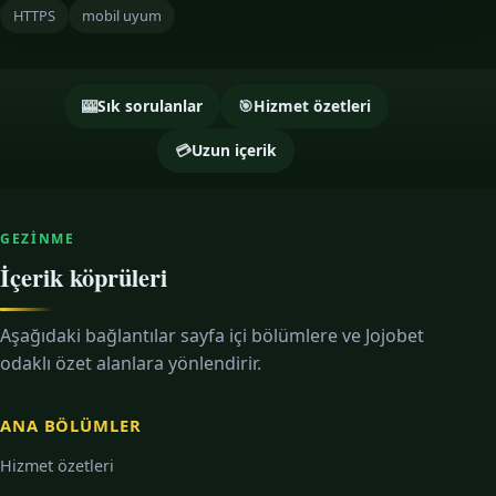
HTTPS
mobil uyum
🎰
Sık sorulanlar
🎯
Hizmet özetleri
💳
Uzun içerik
GEZINME
İçerik köprüleri
Aşağıdaki bağlantılar sayfa içi bölümlere ve Jojobet
odaklı özet alanlara yönlendirir.
ANA BÖLÜMLER
Hizmet özetleri