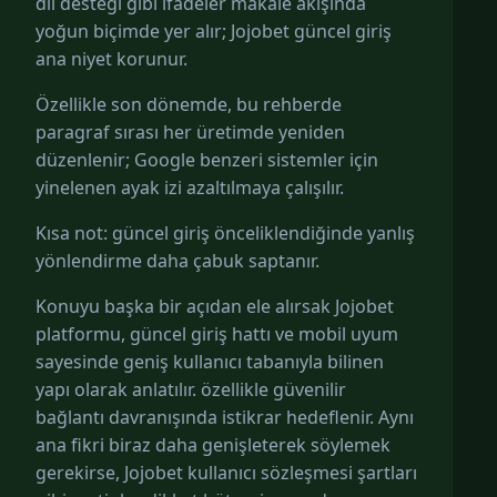
dil desteği gibi ifadeler makale akışında
yoğun biçimde yer alır; Jojobet güncel giriş
ana niyet korunur.
Özellikle son dönemde, bu rehberde
paragraf sırası her üretimde yeniden
düzenlenir; Google benzeri sistemler için
yinelenen ayak izi azaltılmaya çalışılır.
Kısa not: güncel giriş önceliklendiğinde yanlış
yönlendirme daha çabuk saptanır.
Konuyu başka bir açıdan ele alırsak Jojobet
platformu, güncel giriş hattı ve mobil uyum
sayesinde geniş kullanıcı tabanıyla bilinen
yapı olarak anlatılır. özellikle güvenilir
bağlantı davranışında istikrar hedeflenir. Aynı
ana fikri biraz daha genişleterek söylemek
gerekirse, Jojobet kullanıcı sözleşmesi şartları