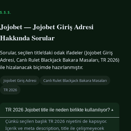
S.S.S.
Jojobet — Jojobet Giriş Adresi
Hakkında Sorular
Sorular, seçilen title’daki odak ifadeler (Jojobet Giriş
Adresi, Canlı Rulet Blackjack Bakara Masaları, TR 2026)
ile hizalanacak biçimde hazırlanmıştır.
Jojobet Giriş Adresi
Canlı Rulet Blackjack Bakara Masaları
TR 2026
TR 2026 Jojobet title ile neden birlikte kullanılıyor?
▼
Çünkü seçilen başlık TR 2026 niyetini de kapsıyor.
İçerik ve meta description, title ile çelişmeyecek