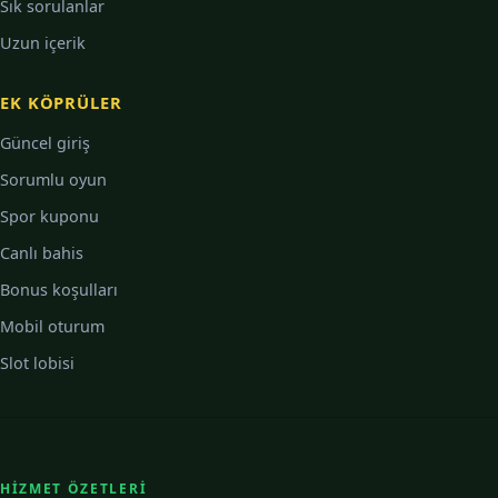
Sık sorulanlar
Uzun içerik
EK KÖPRÜLER
Güncel giriş
Sorumlu oyun
Spor kuponu
Canlı bahis
Bonus koşulları
Mobil oturum
Slot lobisi
HIZMET ÖZETLERI