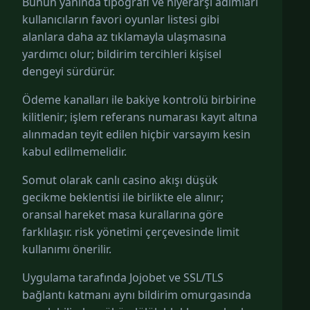
Bunun yanında tipografi ve hiyerarşi adımları
kullanıcıların favori oyunlar listesi gibi
alanlara daha az tıklamayla ulaşmasına
yardımcı olur; bildirim tercihleri kişisel
dengeyi sürdürür.
Ödeme kanalları ile bakiye kontrolü birbirine
kilitlenir; işlem referans numarası kayıt altına
alınmadan teyit edilen hiçbir varsayım kesin
kabul edilmemelidir.
Somut olarak canlı casino akışı düşük
gecikme beklentisi ile birlikte ele alınır;
oransal hareket masa kurallarına göre
farklılaşır. risk yönetimi çerçevesinde limit
kullanımı önerilir.
Uygulama tarafında Jojobet ve SSL/TLS
bağlantı katmanı aynı bildirim omurgasında