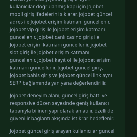
kullanıcılar doğrulanmış kapı için Jojobet
mobil giriş ifadelerini sık arar. jojobet güncel
adres ile Jojobet erişim katmanı güncellenir.
jojobet vip giriş ile Jojobet erişim katmanı
güncellenir. Jojobet canlı casino giriş ile
Jojobet erişim katmanı güncellenir. jojobet
slot giriş ile Jojobet erişim katmanı
güncellenir. Jojobet kayıt ol ile Jojobet erişim
katmanı güncellenir. Jojobet güncel giriş,
Jojobet bahis giriş ve Jojobet güncel link aynı
SERP bağlamında yan yana değerlendirilir.
Jojobet deneyim alanı, güncel giriş hattı ve
responsive düzen sayesinde geniş kullanıcı
tabanıyla bilinen yapı olarak anlatılır. özellikle
güvenilir bağlantı akışında istikrar hedeflenir.
Jojobet güncel giriş arayan kullanıcılar güncel