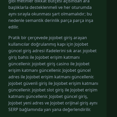
gibi metinler dikkat bütçesi açısından ara
başlıklarla desteklenmeli ve her oturumda
aynı sırayla okunması şart olmamalıdır; bu
nedenle semantik derinlik parça parça inşa
edilir.
Pratik bir çerçevede jojobet giriş arayan
kullanıcılar doğrulanmış kapı için Jojobet
güncel giriş adresi ifadelerini sık arar. jojobet
giriş bahis ile Jojobet erişim katmanı
güncellenir. jojobet giriş casino ile Jojobet
erişim katmanı güncellenir. Jojobet güncel
adres ile Jojobet erişim katmanı güncellenir.
jojobet güvenli giriş ile Jojobet erişim katmanı
güncellenir. jojobet slot giriş ile Jojobet erişim
katmanı güncellenir. Jojobet güncel giriş,
Jojobet yeni adres ve Jojobet orijinal giriş aynı
SERP bağlamında yan yana değerlendirilir.