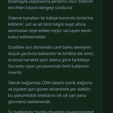
tıklamayla ulaşmasına yardımcı olur; bildirim
tercihleri kişisel dengeyi sürdürür.
Ödeme kanalları ile bakiye kontrolü birbirine
kilitlenir; üst ve alt limit bilgisi kayıt altına
alınmadan teyit edilen hiçbir varsayım kesin
kabul edilmemelidir.
Özellikle son dönemde canlı bahis deneyimi
düşük gecikme beklentisi ile birlikte ele alınır;
oransal hareket spor dalına göre farklılaşır.
Sorumlu oyun çerçevesinde limit kullanımı
önerilir.
Teknik bağlamda CDN tabanlı içerik dağıtımı
ve Jojobet aynı güven ekseninde yer alabilir;
bu yükümlülük bloklarını sık sık yan yana
görmeniz beklenendir.
Şu bağlamda “mobil cihazdan güvenli Jojobet