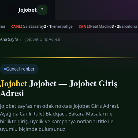
Icerige
Jojobet
?
atla
Galatasaray
2 - 1
Fenerbahçe
Real Madrid
3 - 2
Barcelona
CANLI
CANLI
Ana Sayfa
/
Jojobet Giriş Adresi
Güncel rehber
Jojobet
Jojobet — Jojobet Giriş
Adresi
Jojobet sayfasının odak noktası Jojobet Giriş Adresi.
Aşağıda Canlı Rulet Blackjack Bakara Masaları ile
birlikte giriş, üyelik ve kampanya notlarını title ile
uyumlu biçimde bulursunuz.