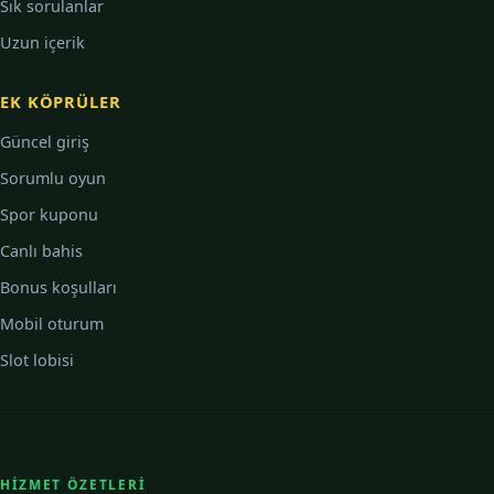
Sık sorulanlar
Uzun içerik
EK KÖPRÜLER
Güncel giriş
Sorumlu oyun
Spor kuponu
Canlı bahis
Bonus koşulları
Mobil oturum
Slot lobisi
HIZMET ÖZETLERI