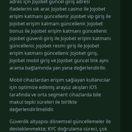
adres için Jojobet güncel giriş adresi
ifadelerini sık arar. Jojobet casino ile Jojobet
erişim katmanı güncellenir. jojobet vip giriş ile
Jojobet erişim katmanı güncellenir. Jojobet
bonus ile Jojobet erişim katmanı güncellenir.
jojobet güvenli giriş ile Jojobet erişim katmanı
güncellenir. jojobet resmi giriş ile Jojobet
erişim katmanı güncellenir. Jojobet giriş,
Jojobet mobil giriş ve Jojobet güncel link aynı
arama bağlamında yan yana değerlendirilir.
Mobil cihazlardan erişim sağlayan kullanıcılar
için optimize edilmiş arayüz akışları iOS
tarafında ve orta segment cihazlarda bile
makul tepki süreleri ile birlikte
değerlendirilmelidir.
Güvenlik altyapısı dönemsel güncellemeler ile
desteklenmekte; KYC doğrulama süreci, çok