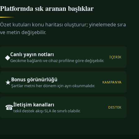
Platformda sık aranan başlıklar
Özet kutuları konu haritası oluşturur; yinelemede sıra
ve metin değişebilir.
Canlı yayın notları
◆
İÇERIK
Gecikme bağlantı ve cihaz profiline göre değişebilir.
Bonus görünürlüğü
★
KAMPANYA
Şartlar metni her dönem için ayrı okunmalıdır.
İletişim kanalları
☎
DESTEK
tekil destek akışı SLA ile sınırlı olabilir.