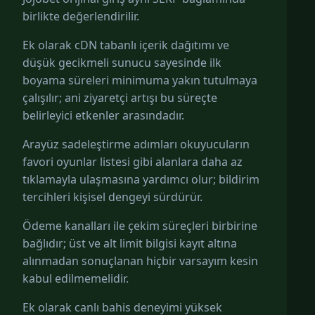
birlikte değerlendirilir.
Ek olarak cDN tabanlı içerik dağıtımı ve
düşük gecikmeli sunucu sayesinde ilk
boyama süreleri minimuma yakın tutulmaya
çalışılır; ani ziyaretçi artışı bu süreçte
belirleyici etkenler arasındadır.
Arayüz sadeleştirme adımları okuyucuların
favori oyunlar listesi gibi alanlara daha az
tıklamayla ulaşmasına yardımcı olur; bildirim
tercihleri kişisel dengeyi sürdürür.
Ödeme kanalları ile çekim süreçleri birbirine
bağlıdır; üst ve alt limit bilgisi kayıt altına
alınmadan sonuçlanan hiçbir varsayım kesin
kabul edilmemelidir.
Ek olarak canlı bahis deneyimi yüksek