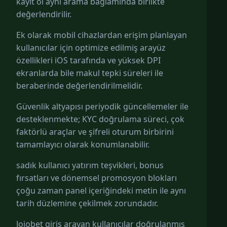
kayıt ol aynı arama bağlamında birlikte
değerlendirilir.
Ek olarak mobil cihazlardan erişim planlayan
kullanıcılar için optimize edilmiş arayüz
özellikleri iOS tarafında ve yüksek DPI
ekranlarda bile makul tepki süreleri ile
beraberinde değerlendirilmelidir.
Güvenlik altyapısı periyodik güncellemeler ile
desteklenmekte; KYC doğrulama süreci, çok
faktörlü araçlar ve şifreli oturum birbirini
tamamlayıcı olarak konumlanabilir.
sadık kullanıcı yatırım teşvikleri, bonus
fırsatları ve dönemsel promosyon blokları
çoğu zaman panel içeriğindeki metin ile aynı
tarih düzlemine çekilmek zorundadır.
Jojobet giriş arayan kullanıcılar doğrulanmış