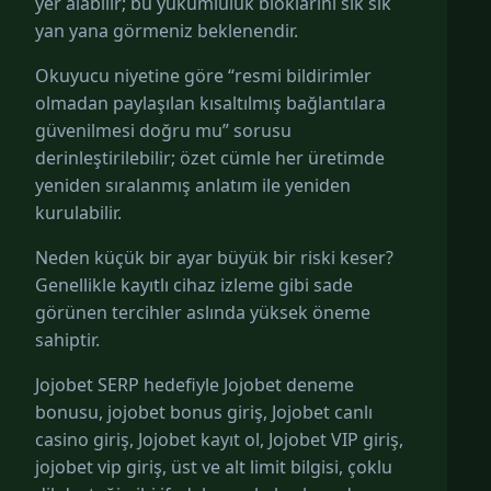
yer alabilir; bu yükümlülük bloklarını sık sık
yan yana görmeniz beklenendir.
Okuyucu niyetine göre “resmi bildirimler
olmadan paylaşılan kısaltılmış bağlantılara
güvenilmesi doğru mu” sorusu
derinleştirilebilir; özet cümle her üretimde
yeniden sıralanmış anlatım ile yeniden
kurulabilir.
Neden küçük bir ayar büyük bir riski keser?
Genellikle kayıtlı cihaz izleme gibi sade
görünen tercihler aslında yüksek öneme
sahiptir.
Jojobet SERP hedefiyle Jojobet deneme
bonusu, jojobet bonus giriş, Jojobet canlı
casino giriş, Jojobet kayıt ol, Jojobet VIP giriş,
jojobet vip giriş, üst ve alt limit bilgisi, çoklu