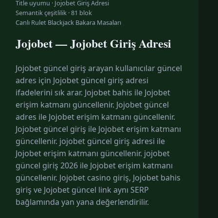
Title uyumu · Jojobet Giriş Adresi
Semantik çeşitlilik · 81 blok
Canlı Rulet Blackjack Bakara Masaları
Jojobet — Jojobet Giriş Adresi
Jojobet güncel giriş arayan kullanıcılar güncel
adres için Jojobet güncel giriş adresi
ifadelerini sık arar. Jojobet bahis ile Jojobet
erişim katmanı güncellenir. Jojobet güncel
adres ile Jojobet erişim katmanı güncellenir.
Jojobet güncel giriş ile Jojobet erişim katmanı
güncellenir. jojobet güncel giriş adresi ile
Jojobet erişim katmanı güncellenir. jojobet
güncel giriş 2026 ile Jojobet erişim katmanı
güncellenir. Jojobet casino giriş, Jojobet bahis
giriş ve Jojobet güncel link aynı SERP
bağlamında yan yana değerlendirilir.