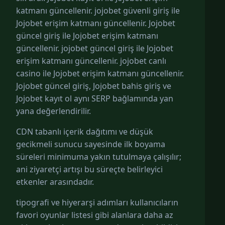
katmanı güncellenir. jojobet güvenli giriş ile
Jojobet erişim katmanı güncellenir. Jojobet
güncel giriş ile Jojobet erişim katmanı
güncellenir. jojobet güncel giriş ile Jojobet
erişim katmanı güncellenir. jojobet canlı
casino ile Jojobet erişim katmanı güncellenir.
Jojobet güncel giriş, Jojobet bahis giriş ve
Jojobet kayıt ol aynı SERP bağlamında yan
yana değerlendirilir.
CDN tabanlı içerik dağıtımı ve düşük
gecikmeli sunucu sayesinde ilk boyama
süreleri minimuma yakın tutulmaya çalışılır;
ani ziyaretçi artışı bu süreçte belirleyici
etkenler arasındadır.
tipografi ve hiyerarşi adımları kullanıcıların
favori oyunlar listesi gibi alanlara daha az