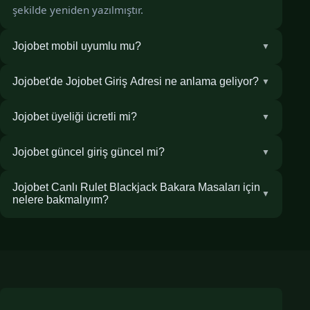
şekilde yeniden yazılmıştır.
Jojobet mobil uyumlu mu?
▼
Evet. Ek uygulama olmadan mobil tarayıcıda giriş ve
Jojobet'de Jojobet Giriş Adresi ne anlama geliyor?
▼
bilgilendirme sayfaları kullanılabilir.
Jojobet Giriş Adresi, bu sayfanın title odaklı ana
Jojobet üyeliği ücretli mi?
▼
konusudur. Jojobet rehberi; güncel giriş, doğrulama
ve Canlı Rulet Blackjack Bakara Masaları adımlarını
Standart üyelik ücretsizdir. Bonus ve kampanyaların
Jojobet güncel giriş güncel mi?
▼
aynı niyetle açıklar.
çevrim şartları ayrıca belirtilir.
güncel giriş başlığı, sayfa üretiminde title’dan
Jojobet Canlı Rulet Blackjack Bakara Masaları için
türetilen odak ifadelerle hizalanır. En doğru kaynak
▼
nelere bakmalıyım?
her zaman paneldeki güncel duyurudur.
Güncel alan adını, SSL’yi ve resmi duyuru metnini
kontrol edin. Canlı Rulet Blackjack Bakara Masaları
ile ilgili şartlar kampanya/panel metninde yer alır;
bu sayfa bilgilendirme amaçlıdır.