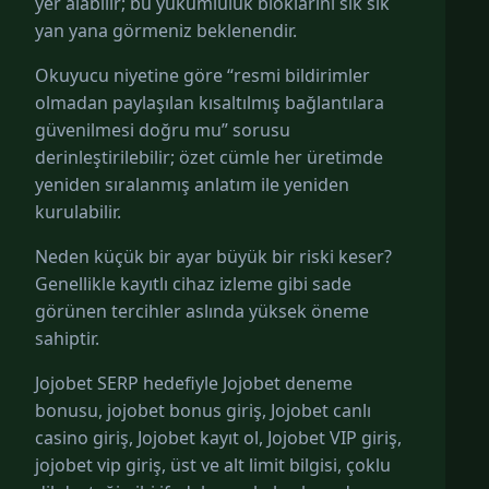
yer alabilir; bu yükümlülük bloklarını sık sık
yan yana görmeniz beklenendir.
Okuyucu niyetine göre “resmi bildirimler
olmadan paylaşılan kısaltılmış bağlantılara
güvenilmesi doğru mu” sorusu
derinleştirilebilir; özet cümle her üretimde
yeniden sıralanmış anlatım ile yeniden
kurulabilir.
Neden küçük bir ayar büyük bir riski keser?
Genellikle kayıtlı cihaz izleme gibi sade
görünen tercihler aslında yüksek öneme
sahiptir.
Jojobet SERP hedefiyle Jojobet deneme
bonusu, jojobet bonus giriş, Jojobet canlı
casino giriş, Jojobet kayıt ol, Jojobet VIP giriş,
jojobet vip giriş, üst ve alt limit bilgisi, çoklu