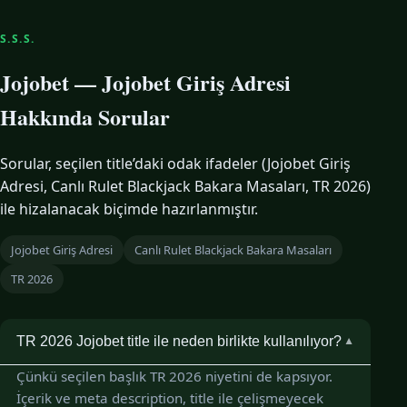
S.S.S.
Jojobet — Jojobet Giriş Adresi
Hakkında Sorular
Sorular, seçilen title’daki odak ifadeler (Jojobet Giriş
Adresi, Canlı Rulet Blackjack Bakara Masaları, TR 2026)
ile hizalanacak biçimde hazırlanmıştır.
Jojobet Giriş Adresi
Canlı Rulet Blackjack Bakara Masaları
TR 2026
TR 2026 Jojobet title ile neden birlikte kullanılıyor?
▼
Çünkü seçilen başlık TR 2026 niyetini de kapsıyor.
İçerik ve meta description, title ile çelişmeyecek