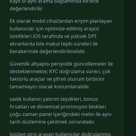
kayıt ol aynı arama bağlamında birlikte
değerlendirilir.
Ek olarak mobil cihazlardan erişim planlayan
kullanıcılar için optimize edilmiş arayüz
özellikleri iOS tarafında ve yüksek DPI
ekranlarda bile makul tepki süreleri ile
beraberinde değerlendirilmelidir.
Güvenlik altyapısı periyodik güncellemeler ile
desteklenmekte; KYC doğrulama süreci, çok
faktörlü araçlar ve şifreli oturum birbirini
tamamlayıcı olarak konumlanabilir.
sadık kullanıcı yatırım teşvikleri, bonus
fırsatları ve dönemsel promosyon blokları
çoğu zaman panel içeriğindeki metin ile aynı
tarih düzlemine çekilmek zorundadır.
Jojobet giriş arayan kullanıcılar doğrulanmış