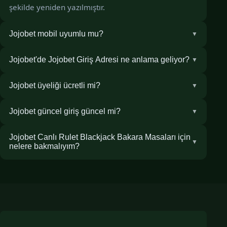
şekilde yeniden yazılmıştır.
Jojobet mobil uyumlu mu?
▼
Evet. Ek uygulama olmadan mobil tarayıcıda giriş ve
Jojobet'de Jojobet Giriş Adresi ne anlama geliyor?
▼
bilgilendirme sayfaları kullanılabilir.
Jojobet Giriş Adresi, bu sayfanın title odaklı ana
Jojobet üyeliği ücretli mi?
▼
konusudur. Jojobet rehberi; güncel giriş, doğrulama
ve Canlı Rulet Blackjack Bakara Masaları adımlarını
Standart üyelik ücretsizdir. Bonus ve kampanyaların
Jojobet güncel giriş güncel mi?
▼
aynı niyetle açıklar.
çevrim şartları ayrıca belirtilir.
güncel giriş başlığı, sayfa üretiminde title’dan
Jojobet Canlı Rulet Blackjack Bakara Masaları için
türetilen odak ifadelerle hizalanır. En doğru kaynak
▼
nelere bakmalıyım?
her zaman paneldeki güncel duyurudur.
Güncel alan adını, SSL’yi ve resmi duyuru metnini
kontrol edin. Canlı Rulet Blackjack Bakara Masaları
ile ilgili şartlar kampanya/panel metninde yer alır;
bu sayfa bilgilendirme amaçlıdır.