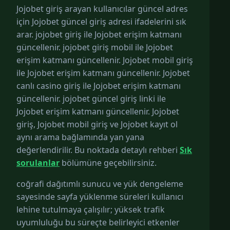
Jojobet giriş arayan kullanıcılar güncel adres
için Jojobet güncel giriş adresi ifadelerini sık
arar. jojobet giriş ile Jojobet erişim katmanı
güncellenir. jojobet giriş mobil ile Jojobet
erişim katmanı güncellenir. Jojobet mobil giriş
ile Jojobet erişim katmanı güncellenir. Jojobet
canlı casino giriş ile Jojobet erişim katmanı
güncellenir. jojobet güncel giriş linki ile
Jojobet erişim katmanı güncellenir. Jojobet
giriş, Jojobet mobil giriş ve Jojobet kayıt ol
aynı arama bağlamında yan yana
değerlendirilir. Bu noktada detaylı rehberi
Sık
sorulanlar
bölümüne geçebilirsiniz.
coğrafi dağıtımlı sunucu ve yük dengeleme
sayesinde sayfa yüklenme süreleri kullanıcı
lehine tutulmaya çalışılır; yüksek trafik
uyumluluğu bu süreçte belirleyici etkenler