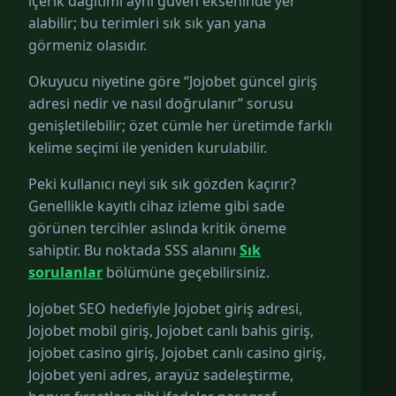
içerik dağıtımı aynı güven ekseninde yer
alabilir; bu terimleri sık sık yan yana
görmeniz olasıdır.
Okuyucu niyetine göre “Jojobet güncel giriş
adresi nedir ve nasıl doğrulanır” sorusu
genişletilebilir; özet cümle her üretimde farklı
kelime seçimi ile yeniden kurulabilir.
Peki kullanıcı neyi sık sık gözden kaçırır?
Genellikle kayıtlı cihaz izleme gibi sade
görünen tercihler aslında kritik öneme
sahiptir. Bu noktada SSS alanını
Sık
sorulanlar
bölümüne geçebilirsiniz.
Jojobet SEO hedefiyle Jojobet giriş adresi,
Jojobet mobil giriş, Jojobet canlı bahis giriş,
jojobet casino giriş, Jojobet canlı casino giriş,
Jojobet yeni adres, arayüz sadeleştirme,