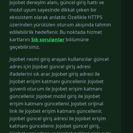
Jojobet deneyim alanı, güncel giriş hattı ve
mobil uyum sayesinde dikkat çeken bir
ekosistem olarak anlatılır. Özellikle HTTPS
üzerinden yürütülen oturum akışında tahmin
edilebilirlik hedeflenir. Bu noktada hizmet
kartlarını
Sık sorulanlar
bölümüne
geçebilirsiniz.
Jojobet resmi giriş arayan kullanıcılar güncel
adres için Jojobet güncel giriş adresi
ifadelerini sık arar. Jojobet giriş adresi ile
Jojobet erişim katmanı güncellenir. Jojobet
güvenli oturum ile Jojobet erişim katmanı
güncellenir. Jojobet mobil giriş ile Jojobet
erişim katmanı güncellenir. Jojobet orijinal
link ile Jojobet erişim katmanı güncellenir.
jojobet güncel giriş adresi ile Jojobet erişim
katmanı güncellenir. Jojobet güncel giriş,