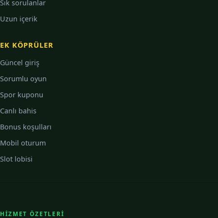
Sık sorulanlar
Uzun içerik
EK KÖPRÜLER
Güncel giriş
Sorumlu oyun
Spor kuponu
Canlı bahis
Bonus koşulları
Mobil oturum
Slot lobisi
HIZMET ÖZETLERI