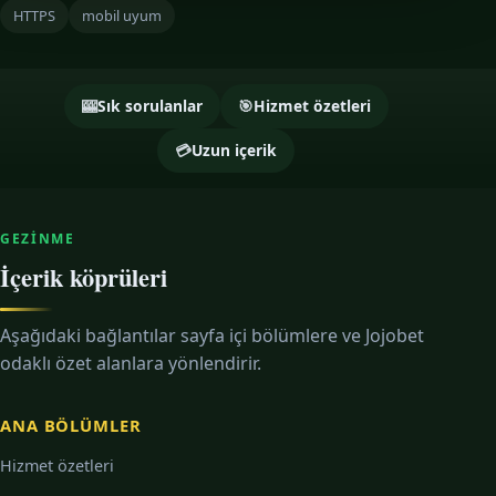
HTTPS
mobil uyum
🎰
Sık sorulanlar
🎯
Hizmet özetleri
💳
Uzun içerik
GEZINME
İçerik köprüleri
Aşağıdaki bağlantılar sayfa içi bölümlere ve Jojobet
odaklı özet alanlara yönlendirir.
ANA BÖLÜMLER
Hizmet özetleri