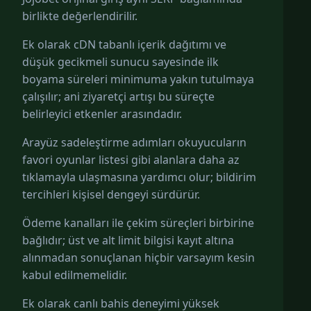
birlikte değerlendirilir.
Ek olarak cDN tabanlı içerik dağıtımı ve
düşük gecikmeli sunucu sayesinde ilk
boyama süreleri minimuma yakın tutulmaya
çalışılır; ani ziyaretçi artışı bu süreçte
belirleyici etkenler arasındadır.
Arayüz sadeleştirme adımları okuyucuların
favori oyunlar listesi gibi alanlara daha az
tıklamayla ulaşmasına yardımcı olur; bildirim
tercihleri kişisel dengeyi sürdürür.
Ödeme kanalları ile çekim süreçleri birbirine
bağlıdır; üst ve alt limit bilgisi kayıt altına
alınmadan sonuçlanan hiçbir varsayım kesin
kabul edilmemelidir.
Ek olarak canlı bahis deneyimi yüksek