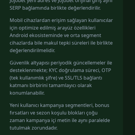
Jojobet yeni adres ve Jojobet orijinal giriş aynı
SERP bağlamında birlikte değerlendirilir.
Mobil cihazlardan erişim sağlayan kullanıcılar
için optimize edilmiş arayüz özellikleri
Android ekosisteminde ve orta segment
cihazlarda bile makul tepki süreleri ile birlikte
değerlendirilmelidir.
Güvenlik altyapısı periyodik güncellemeler ile
desteklenmekte; KYC doğrulama süreci, OTP
(tek kullanımlık şifre) ve SSL/TLS bağlantı
katmanı birbirini tamamlayıcı olarak
konumlanabilir.
Yeni kullanıcı kampanya segmentleri, bonus
fırsatları ve sezon koşulu blokları çoğu
zaman kampanya içi metin ile aynı paralelde
tutulmak zorundadır.