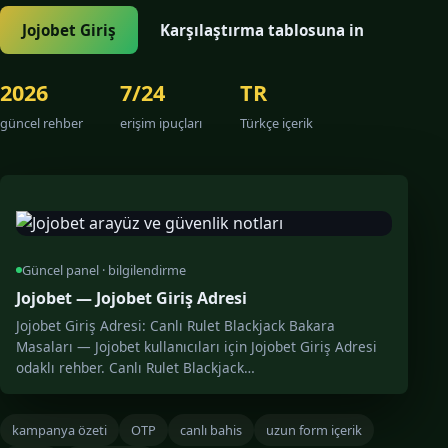
Jojobet Giriş
Karşılaştırma tablosuna in
2026
7/24
TR
güncel rehber
erişim ipuçları
Türkçe içerik
Güncel panel · bilgilendirme
Jojobet — Jojobet Giriş Adresi
Jojobet Giriş Adresi: Canlı Rulet Blackjack Bakara
Masaları — Jojobet kullanıcıları için Jojobet Giriş Adresi
odaklı rehber. Canlı Rulet Blackjack…
kampanya özeti
OTP
canlı bahis
uzun form içerik