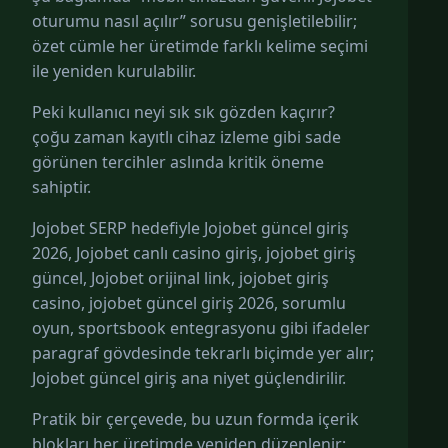
oturumu nasıl açılır” sorusu genişletilebilir;
özet cümle her üretimde farklı kelime seçimi
ile yeniden kurulabilir.
Peki kullanıcı neyi sık sık gözden kaçırır?
çoğu zaman kayıtlı cihaz izleme gibi sade
görünen tercihler aslında kritik öneme
sahiptir.
Jojobet SERP hedefiyle Jojobet güncel giriş
2026, Jojobet canlı casino giriş, jojobet giriş
güncel, Jojobet orijinal link, jojobet giriş
casino, jojobet güncel giriş 2026, sorumlu
oyun, sportsbook entegrasyonu gibi ifadeler
paragraf gövdesinde tekrarlı biçimde yer alır;
Jojobet güncel giriş ana niyet güçlendirilir.
Pratik bir çerçevede, bu uzun formda içerik
blokları her üretimde yeniden düzenlenir;