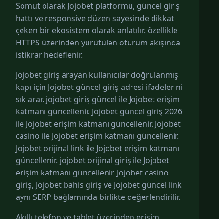
Somut olarak Jojobet platformu, güncel giriş
hattı ve responsive düzen sayesinde dikkat
çeken bir ekosistem olarak anlatılır. özellikle
HTTPS üzerinden yürütülen oturum akışında
istikrar hedeflenir.
Jojobet giriş arayan kullanıcılar doğrulanmış
kapı için Jojobet güncel giriş adresi ifadelerini
sık arar. jojobet giriş güncel ile Jojobet erişim
katmanı güncellenir. Jojobet güncel giriş 2026
ile Jojobet erişim katmanı güncellenir. Jojobet
casino ile Jojobet erişim katmanı güncellenir.
Jojobet orijinal link ile Jojobet erişim katmanı
güncellenir. jojobet orijinal giriş ile Jojobet
erişim katmanı güncellenir. Jojobet casino
giriş, Jojobet bahis giriş ve Jojobet güncel link
aynı SERP bağlamında birlikte değerlendirilir.
Akıllı telefon ve tablet üzerinden erişim