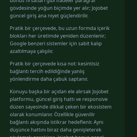
bonus fırsatları gibi ifadeler paragraf
gövdesinde yoğun biçimde yer alır; Jojobet
güncel giriş ana niyet güçlendirilir.
Pratik bir çerçevede, bu uzun formda içerik
blokları her üretimde yeniden düzenlenir;
Google benzeri sistemler için sabit kalıp
azaltılmaya çalışılır.
Pratik bir çerçevede kısa not: kesintisiz
bağlantı tercih edildiğinde yanlış
yönlendirme daha çabuk saptanır.
Konuyu başka bir açıdan ele alırsak Jojobet
platformu, güncel giriş hattı ve responsive
düzen sayesinde dikkat çeken bir ekosistem
olarak konumlanır. Özellikle güvenilir
bağlantı akışında istikrar hedeflenir. Aynı
düşünce hattını biraz daha genişleterek