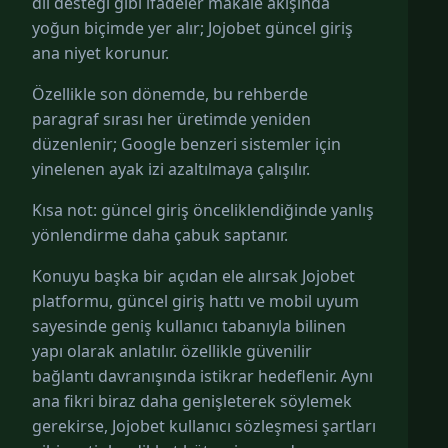
dil desteği gibi ifadeler makale akışında
yoğun biçimde yer alır; Jojobet güncel giriş
ana niyet korunur.
Özellikle son dönemde, bu rehberde
paragraf sırası her üretimde yeniden
düzenlenir; Google benzeri sistemler için
yinelenen ayak izi azaltılmaya çalışılır.
Kısa not: güncel giriş önceliklendiğinde yanlış
yönlendirme daha çabuk saptanır.
Konuyu başka bir açıdan ele alırsak Jojobet
platformu, güncel giriş hattı ve mobil uyum
sayesinde geniş kullanıcı tabanıyla bilinen
yapı olarak anlatılır. özellikle güvenilir
bağlantı davranışında istikrar hedeflenir. Aynı
ana fikri biraz daha genişleterek söylemek
gerekirse, Jojobet kullanıcı sözleşmesi şartları