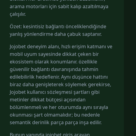
arama motorları için sabit kalıp azaltılmaya
çalışılır.
Özet: kesintisiz bağlantı önceliklendiğinde
yanlış yönlendirme daha çabuk saptanır.
Jojobet deneyim alanı, hızlı erişim katmanı ve
mobil uyum sayesinde dikkat çeken bir
ekosistem olarak konumlanır. özellikle
güvenilir bağlantı davranışında tahmin
edilebilirlik hedeflenir. Aynı düşünce hattını
biraz daha genişleterek söylemek gerekirse,
Jojobet kullanıcı sözleşmesi şartları gibi
metinler dikkat bütçesi açısından
bölümlenmeli ve her oturumda aynı sırayla
okunması şart olmamalıdır; bu nedenle
semantik derinlik parça parça inşa edilir.
Bunun yanında jojobet giriş arayan