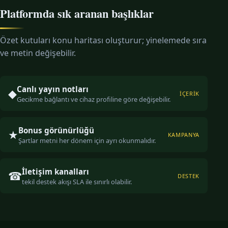
Platformda sık aranan başlıklar
Özet kutuları konu haritası oluşturur; yinelemede sıra
ve metin değişebilir.
Canlı yayın notları
◆
İÇERIK
Gecikme bağlantı ve cihaz profiline göre değişebilir.
Bonus görünürlüğü
★
KAMPANYA
Şartlar metni her dönem için ayrı okunmalıdır.
İletişim kanalları
☎
DESTEK
tekil destek akışı SLA ile sınırlı olabilir.