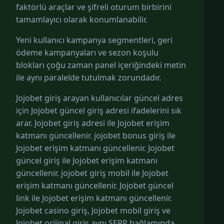
faktörlü araçlar ve şifreli oturum birbirini
tamamlayıcı olarak konumlanabilir.
Yeni kullanıcı kampanya segmentleri, geri
ödeme kampanyaları ve sezon koşulu
blokları çoğu zaman panel içeriğindeki metin
ile aynı paralelde tutulmak zorundadır.
Jojobet giriş arayan kullanıcılar güncel adres
için Jojobet güncel giriş adresi ifadelerini sık
arar. Jojobet giriş adresi ile Jojobet erişim
katmanı güncellenir. jojobet bonus giriş ile
Jojobet erişim katmanı güncellenir. Jojobet
güncel giriş ile Jojobet erişim katmanı
güncellenir. jojobet giriş mobil ile Jojobet
erişim katmanı güncellenir. Jojobet güncel
link ile Jojobet erişim katmanı güncellenir.
Jojobet casino giriş, Jojobet mobil giriş ve
Jojobet orijinal giriş aynı SERP bağlamında