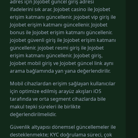
adres için Jojobet güncel giriş adresi
ifadelerini sık arar. Jojobet casino ile Jojobet
erişim katmanı güncellenir. jojobet vip giriş ile
Jojobet erişim katmanı güncellenir. Jojobet
bonus ile Jojobet erişim katmanı güncellenir.
jojobet güvenli giriş ile Jojobet erişim katmanı
güncellenir. jojobet resmi giriş ile Jojobet
erişim katmanı güncellenir. Jojobet giriş,
Jojobet mobil giriş ve Jojobet güncel link aynı
arama bağlamında yan yana değerlendirilir.
Mobil cihazlardan erişim sağlayan kullanıcılar
için optimize edilmiş arayüz akışları iOS
tarafında ve orta segment cihazlarda bile
makul tepki süreleri ile birlikte
değerlendirilmelidir.
Güvenlik altyapısı dönemsel güncellemeler ile
desteklenmekte; KYC doğrulama süreci, çok