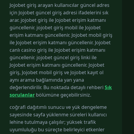
Jojobet giriş arayan kullanıcılar güncel adres
için Jojobet güncel giriş adresi ifadelerini sık
arar. jojobet giriş ile Jojobet erişim katmanı
güncellenir. jojobet giriş mobil ile Jojobet
erişim katmanı güncellenir. Jojobet mobil giriş
ile Jojobet erişim katmanı güncellenir. Jojobet
canlı casino giriş ile Jojobet erişim katmanı
güncellenir. jojobet güncel giriş linki ile
Jojobet erişim katmanı güncellenir. Jojobet
giriş, Jojobet mobil giriş ve Jojobet kayıt ol
aynı arama bağlamında yan yana
değerlendirilir. Bu noktada detaylı rehberi
Sık
sorulanlar
bölümüne geçebilirsiniz.
coğrafi dağıtımlı sunucu ve yük dengeleme
sayesinde sayfa yüklenme süreleri kullanıcı
lehine tutulmaya çalışılır; yüksek trafik
uyumluluğu bu süreçte belirleyici etkenler