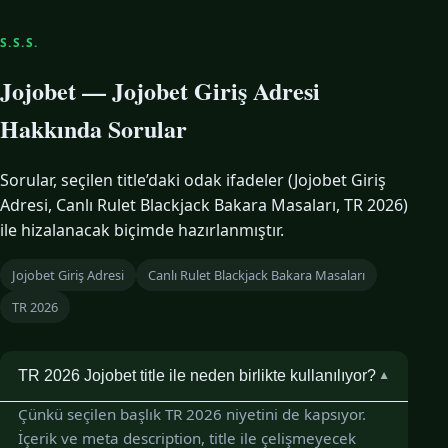
S.S.S.
Jojobet — Jojobet Giriş Adresi
Hakkında Sorular
Sorular, seçilen title’daki odak ifadeler (Jojobet Giriş
Adresi, Canlı Rulet Blackjack Bakara Masaları, TR 2026)
ile hizalanacak biçimde hazırlanmıştır.
Jojobet Giriş Adresi
Canlı Rulet Blackjack Bakara Masaları
TR 2026
TR 2026 Jojobet title ile neden birlikte kullanılıyor?
▼
Çünkü seçilen başlık TR 2026 niyetini de kapsıyor.
İçerik ve meta description, title ile çelişmeyecek