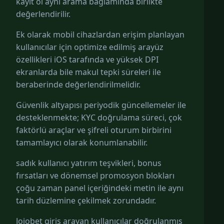
kayıt ol aynı arama bağlamında birlikte
değerlendirilir.
Ek olarak mobil cihazlardan erişim planlayan
kullanıcılar için optimize edilmiş arayüz
özellikleri iOS tarafında ve yüksek DPI
ekranlarda bile makul tepki süreleri ile
beraberinde değerlendirilmelidir.
Güvenlik altyapısı periyodik güncellemeler ile
desteklenmekte; KYC doğrulama süreci, çok
faktörlü araçlar ve şifreli oturum birbirini
tamamlayıcı olarak konumlanabilir.
sadık kullanıcı yatırım teşvikleri, bonus
fırsatları ve dönemsel promosyon blokları
çoğu zaman panel içeriğindeki metin ile aynı
tarih düzlemine çekilmek zorundadır.
Jojobet giriş arayan kullanıcılar doğrulanmış