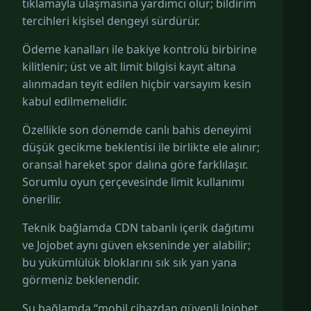
tıklamayla ulaşmasına yardımcı olur; bildirim
tercihleri kişisel dengeyi sürdürür.
Ödeme kanalları ile bakiye kontrolü birbirine
kilitlenir; üst ve alt limit bilgisi kayıt altına
alınmadan teyit edilen hiçbir varsayım kesin
kabul edilmemelidir.
Özellikle son dönemde canlı bahis deneyimi
düşük gecikme beklentisi ile birlikte ele alınır;
oransal hareket spor dalına göre farklılaşır.
Sorumlu oyun çerçevesinde limit kullanımı
önerilir.
Teknik bağlamda CDN tabanlı içerik dağıtımı
ve Jojobet aynı güven ekseninde yer alabilir;
bu yükümlülük bloklarını sık sık yan yana
görmeniz beklenendir.
Şu bağlamda “mobil cihazdan güvenli Jojobet