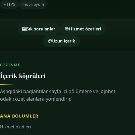
HTTPS
mobil uyum
🎰
Sık sorulanlar
🎯
Hizmet özetleri
💳
Uzun içerik
GEZINME
İçerik köprüleri
Aşağıdaki bağlantılar sayfa içi bölümlere ve Jojobet
odaklı özet alanlara yönlendirir.
ANA BÖLÜMLER
Hizmet özetleri