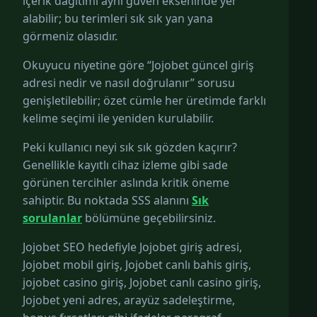
içerik dağıtımı aynı güven ekseninde yer
alabilir; bu terimleri sık sık yan yana
görmeniz olasıdır.
Okuyucu niyetine göre “Jojobet güncel giriş
adresi nedir ve nasıl doğrulanır” sorusu
genişletilebilir; özet cümle her üretimde farklı
kelime seçimi ile yeniden kurulabilir.
Peki kullanıcı neyi sık sık gözden kaçırır?
Genellikle kayıtlı cihaz izleme gibi sade
görünen tercihler aslında kritik öneme
sahiptir. Bu noktada SSS alanını
Sık
sorulanlar
bölümüne geçebilirsiniz.
Jojobet SEO hedefiyle Jojobet giriş adresi,
Jojobet mobil giriş, Jojobet canlı bahis giriş,
jojobet casino giriş, Jojobet canlı casino giriş,
Jojobet yeni adres, arayüz sadeleştirme,