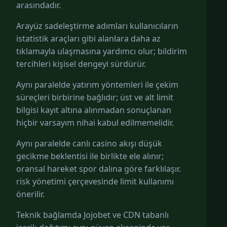
arasındadır.
Arayüz sadeleştirme adımları kullanıcıların
istatistik araçları gibi alanlara daha az
tıklamayla ulaşmasına yardımcı olur; bildirim
tercihleri kişisel dengeyi sürdürür.
Aynı paralelde yatırım yöntemleri ile çekim
süreçleri birbirine bağlıdır; üst ve alt limit
bilgisi kayıt altına alınmadan sonuçlanan
hiçbir varsayım nihai kabul edilmemelidir.
Aynı paralelde canlı casino akışı düşük
gecikme beklentisi ile birlikte ele alınır;
oransal hareket spor dalına göre farklılaşır.
risk yönetimi çerçevesinde limit kullanımı
önerilir.
Teknik bağlamda Jojobet ve CDN tabanlı