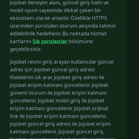
Jojobet deneyim alanı, güncel giriş hattı ve
mobil uyum sayesinde dikkat çeken bir
ekosistem olarak anlatılır. Özellikle HTTPS
üzerinden yürütülen oturum akışında tahmin
edilebilirlik hedeflenir. Bu noktada hizmet
kartlarını
Sık sorulanlar
bölümüne
geçebilirsiniz.
Jojobet resmi giriş arayan kullanıcılar güncel
adres için Jojobet güncel giriş adresi
ifadelerini sık arar. Jojobet giriş adresi ile
Jojobet erişim katmanı güncellenir. Jojobet
güvenli oturum ile Jojobet erişim katmanı
güncellenir. Jojobet mobil giriş ile Jojobet
erişim katmanı güncellenir. Jojobet orijinal
link ile Jojobet erişim katmanı güncellenir.
jojobet güncel giriş adresi ile Jojobet erişim
katmanı güncellenir. Jojobet güncel giriş,