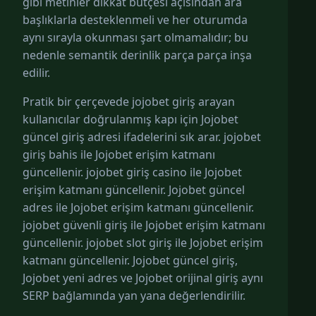
gibi metinler dikkat bütçesi açısından ara
başlıklarla desteklenmeli ve her oturumda
aynı sırayla okunması şart olmamalıdır; bu
nedenle semantik derinlik parça parça inşa
edilir.
Pratik bir çerçevede jojobet giriş arayan
kullanıcılar doğrulanmış kapı için Jojobet
güncel giriş adresi ifadelerini sık arar. jojobet
giriş bahis ile Jojobet erişim katmanı
güncellenir. jojobet giriş casino ile Jojobet
erişim katmanı güncellenir. Jojobet güncel
adres ile Jojobet erişim katmanı güncellenir.
jojobet güvenli giriş ile Jojobet erişim katmanı
güncellenir. jojobet slot giriş ile Jojobet erişim
katmanı güncellenir. Jojobet güncel giriş,
Jojobet yeni adres ve Jojobet orijinal giriş aynı
SERP bağlamında yan yana değerlendirilir.