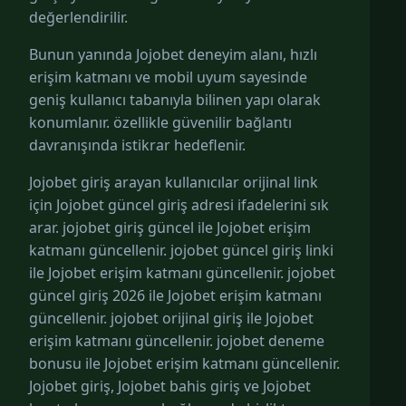
değerlendirilir.
Bunun yanında Jojobet deneyim alanı, hızlı
erişim katmanı ve mobil uyum sayesinde
geniş kullanıcı tabanıyla bilinen yapı olarak
konumlanır. özellikle güvenilir bağlantı
davranışında istikrar hedeflenir.
Jojobet giriş arayan kullanıcılar orijinal link
için Jojobet güncel giriş adresi ifadelerini sık
arar. jojobet giriş güncel ile Jojobet erişim
katmanı güncellenir. jojobet güncel giriş linki
ile Jojobet erişim katmanı güncellenir. jojobet
güncel giriş 2026 ile Jojobet erişim katmanı
güncellenir. jojobet orijinal giriş ile Jojobet
erişim katmanı güncellenir. jojobet deneme
bonusu ile Jojobet erişim katmanı güncellenir.
Jojobet giriş, Jojobet bahis giriş ve Jojobet