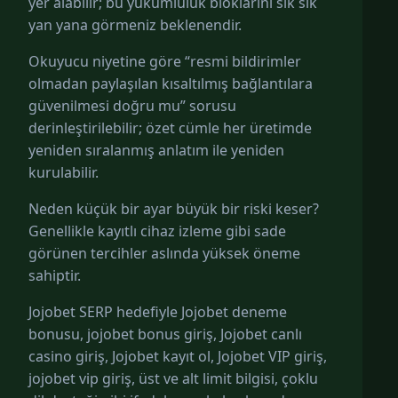
yer alabilir; bu yükümlülük bloklarını sık sık
yan yana görmeniz beklenendir.
Okuyucu niyetine göre “resmi bildirimler
olmadan paylaşılan kısaltılmış bağlantılara
güvenilmesi doğru mu” sorusu
derinleştirilebilir; özet cümle her üretimde
yeniden sıralanmış anlatım ile yeniden
kurulabilir.
Neden küçük bir ayar büyük bir riski keser?
Genellikle kayıtlı cihaz izleme gibi sade
görünen tercihler aslında yüksek öneme
sahiptir.
Jojobet SERP hedefiyle Jojobet deneme
bonusu, jojobet bonus giriş, Jojobet canlı
casino giriş, Jojobet kayıt ol, Jojobet VIP giriş,
jojobet vip giriş, üst ve alt limit bilgisi, çoklu