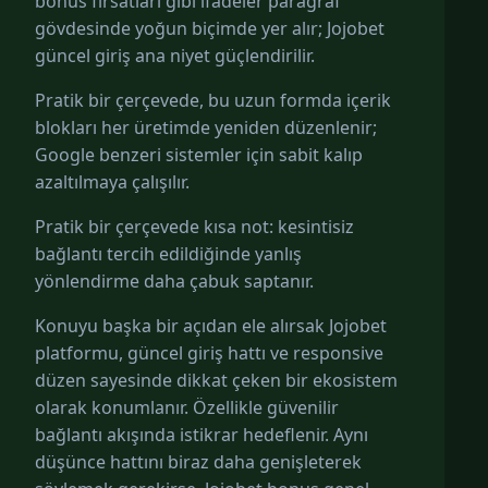
bonus fırsatları gibi ifadeler paragraf
gövdesinde yoğun biçimde yer alır; Jojobet
güncel giriş ana niyet güçlendirilir.
Pratik bir çerçevede, bu uzun formda içerik
blokları her üretimde yeniden düzenlenir;
Google benzeri sistemler için sabit kalıp
azaltılmaya çalışılır.
Pratik bir çerçevede kısa not: kesintisiz
bağlantı tercih edildiğinde yanlış
yönlendirme daha çabuk saptanır.
Konuyu başka bir açıdan ele alırsak Jojobet
platformu, güncel giriş hattı ve responsive
düzen sayesinde dikkat çeken bir ekosistem
olarak konumlanır. Özellikle güvenilir
bağlantı akışında istikrar hedeflenir. Aynı
düşünce hattını biraz daha genişleterek