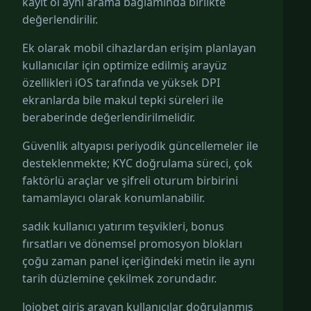
kayıt ol aynı arama bağlamında birlikte
değerlendirilir.
Ek olarak mobil cihazlardan erişim planlayan
kullanıcılar için optimize edilmiş arayüz
özellikleri iOS tarafında ve yüksek DPI
ekranlarda bile makul tepki süreleri ile
beraberinde değerlendirilmelidir.
Güvenlik altyapısı periyodik güncellemeler ile
desteklenmekte; KYC doğrulama süreci, çok
faktörlü araçlar ve şifreli oturum birbirini
tamamlayıcı olarak konumlanabilir.
sadık kullanıcı yatırım teşvikleri, bonus
fırsatları ve dönemsel promosyon blokları
çoğu zaman panel içeriğindeki metin ile aynı
tarih düzlemine çekilmek zorundadır.
Jojobet giriş arayan kullanıcılar doğrulanmış