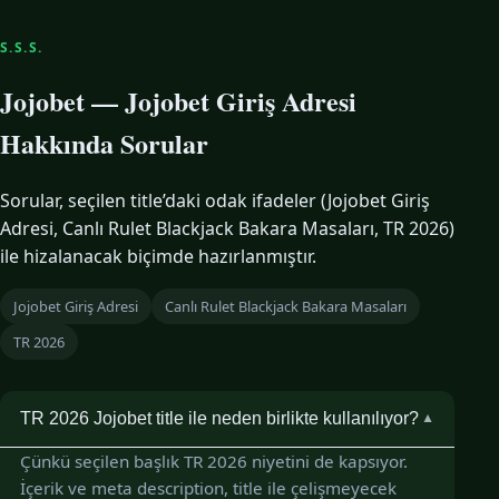
S.S.S.
Jojobet — Jojobet Giriş Adresi
Hakkında Sorular
Sorular, seçilen title’daki odak ifadeler (Jojobet Giriş
Adresi, Canlı Rulet Blackjack Bakara Masaları, TR 2026)
ile hizalanacak biçimde hazırlanmıştır.
Jojobet Giriş Adresi
Canlı Rulet Blackjack Bakara Masaları
TR 2026
TR 2026 Jojobet title ile neden birlikte kullanılıyor?
▼
Çünkü seçilen başlık TR 2026 niyetini de kapsıyor.
İçerik ve meta description, title ile çelişmeyecek