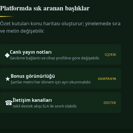
Platformda sık aranan başlıklar
Özet kutuları konu haritası oluşturur; yinelemede sıra
ve metin değişebilir.
Canlı yayın notları
◆
İÇERIK
Gecikme bağlantı ve cihaz profiline göre değişebilir.
Bonus görünürlüğü
★
KAMPANYA
Şartlar metni her dönem için ayrı okunmalıdır.
İletişim kanalları
☎
DESTEK
tekil destek akışı SLA ile sınırlı olabilir.