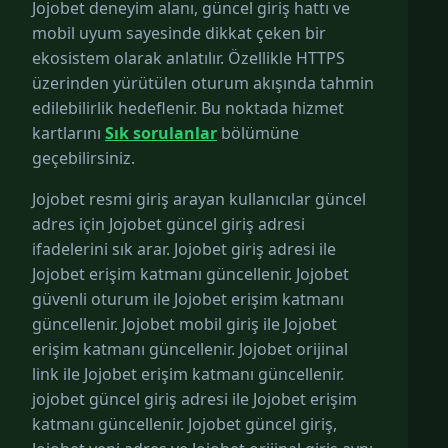
Jojobet deneyim alanı, güncel giriş hattı ve
mobil uyum sayesinde dikkat çeken bir
ekosistem olarak anlatılır. Özellikle HTTPS
üzerinden yürütülen oturum akışında tahmin
edilebilirlik hedeflenir. Bu noktada hizmet
kartlarını
Sık sorulanlar
bölümüne
geçebilirsiniz.
Jojobet resmi giriş arayan kullanıcılar güncel
adres için Jojobet güncel giriş adresi
ifadelerini sık arar. Jojobet giriş adresi ile
Jojobet erişim katmanı güncellenir. Jojobet
güvenli oturum ile Jojobet erişim katmanı
güncellenir. Jojobet mobil giriş ile Jojobet
erişim katmanı güncellenir. Jojobet orijinal
link ile Jojobet erişim katmanı güncellenir.
jojobet güncel giriş adresi ile Jojobet erişim
katmanı güncellenir. Jojobet güncel giriş,