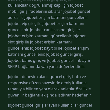
kullanıcılar doğrulanmış kapı için Jojobet
mobil giriş ifadelerini sık arar. jojobet güncel
adres ile Jojobet erişim katmanı güncellenir.
jojobet vip giriş ile Jojobet erişim katmanı
güncellenir. Jojobet canlı casino giriş ile
Jojobet erişim katmanı güncellenir. jojobet
slot giriş ile Jojobet erişim katmanı
güncellenir. Jojobet kayıt ol ile Jojobet erişim
katmanı güncellenir. Jojobet güncel giriş,
Jojobet bahis giriş ve Jojobet güncel link aynı
SERP bağlamında yan yana değerlendirilir.
Jojobet deneyim alanı, güncel giriş hattı ve
responsive düzen sayesinde geniş kullanıcı
tabanıyla bilinen yapı olarak anlatılır. özellikle
güvenilir bağlantı akışında istikrar hedeflenir.
Jojobet güncel giriş arayan kullanıcılar güncel