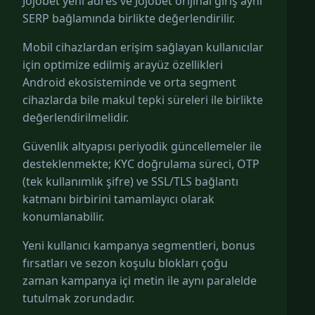
Jojobet yeni adres ve Jojobet orijinal giriş aynı
SERP bağlamında birlikte değerlendirilir.
Mobil cihazlardan erişim sağlayan kullanıcılar
için optimize edilmiş arayüz özellikleri
Android ekosisteminde ve orta segment
cihazlarda bile makul tepki süreleri ile birlikte
değerlendirilmelidir.
Güvenlik altyapısı periyodik güncellemeler ile
desteklenmekte; KYC doğrulama süreci, OTP
(tek kullanımlık şifre) ve SSL/TLS bağlantı
katmanı birbirini tamamlayıcı olarak
konumlanabilir.
Yeni kullanıcı kampanya segmentleri, bonus
fırsatları ve sezon koşulu blokları çoğu
zaman kampanya içi metin ile aynı paralelde
tutulmak zorundadır.