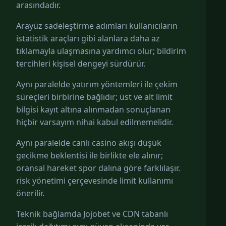
arasındadır.
Arayüz sadeleştirme adımları kullanıcıların
istatistik araçları gibi alanlara daha az
tıklamayla ulaşmasına yardımcı olur; bildirim
tercihleri kişisel dengeyi sürdürür.
Aynı paralelde yatırım yöntemleri ile çekim
süreçleri birbirine bağlıdır; üst ve alt limit
bilgisi kayıt altına alınmadan sonuçlanan
hiçbir varsayım nihai kabul edilmemelidir.
Aynı paralelde canlı casino akışı düşük
gecikme beklentisi ile birlikte ele alınır;
oransal hareket spor dalına göre farklılaşır.
risk yönetimi çerçevesinde limit kullanımı
önerilir.
Teknik bağlamda Jojobet ve CDN tabanlı