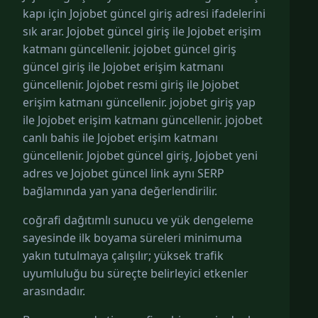
kapı için Jojobet güncel giriş adresi ifadelerini
sık arar. Jojobet güncel giriş ile Jojobet erişim
katmanı güncellenir. jojobet güncel giriş
güncel giriş ile Jojobet erişim katmanı
güncellenir. Jojobet resmi giriş ile Jojobet
erişim katmanı güncellenir. jojobet giriş yap
ile Jojobet erişim katmanı güncellenir. jojobet
canlı bahis ile Jojobet erişim katmanı
güncellenir. Jojobet güncel giriş, Jojobet yeni
adres ve Jojobet güncel link aynı SERP
bağlamında yan yana değerlendirilir.
coğrafi dağıtımlı sunucu ve yük dengeleme
sayesinde ilk boyama süreleri minimuma
yakın tutulmaya çalışılır; yüksek trafik
uyumluluğu bu süreçte belirleyici etkenler
arasındadır.