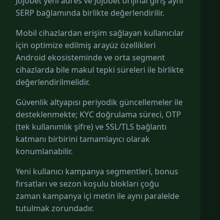
Jojobet yeni adres ve Jojobet orijinal giriş aynı
SERP bağlamında birlikte değerlendirilir.
Mobil cihazlardan erişim sağlayan kullanıcılar
için optimize edilmiş arayüz özellikleri
Android ekosisteminde ve orta segment
cihazlarda bile makul tepki süreleri ile birlikte
değerlendirilmelidir.
Güvenlik altyapısı periyodik güncellemeler ile
desteklenmekte; KYC doğrulama süreci, OTP
(tek kullanımlık şifre) ve SSL/TLS bağlantı
katmanı birbirini tamamlayıcı olarak
konumlanabilir.
Yeni kullanıcı kampanya segmentleri, bonus
fırsatları ve sezon koşulu blokları çoğu
zaman kampanya içi metin ile aynı paralelde
tutulmak zorundadır.