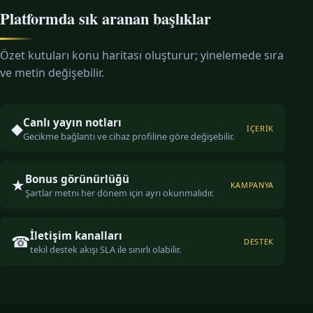
Platformda sık aranan başlıklar
Özet kutuları konu haritası oluşturur; yinelemede sıra
ve metin değişebilir.
Canlı yayın notları
◆
İÇERIK
Gecikme bağlantı ve cihaz profiline göre değişebilir.
Bonus görünürlüğü
★
KAMPANYA
Şartlar metni her dönem için ayrı okunmalıdır.
İletişim kanalları
☎
DESTEK
tekil destek akışı SLA ile sınırlı olabilir.