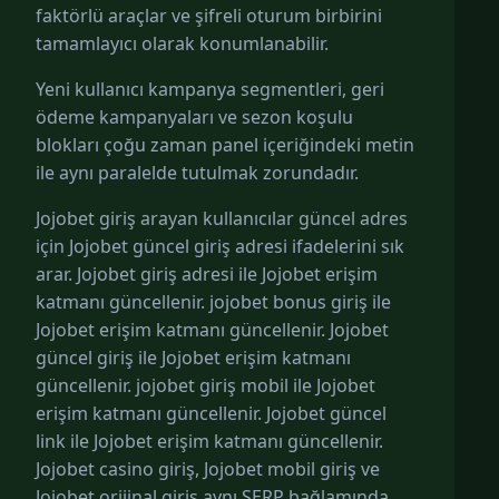
faktörlü araçlar ve şifreli oturum birbirini
tamamlayıcı olarak konumlanabilir.
Yeni kullanıcı kampanya segmentleri, geri
ödeme kampanyaları ve sezon koşulu
blokları çoğu zaman panel içeriğindeki metin
ile aynı paralelde tutulmak zorundadır.
Jojobet giriş arayan kullanıcılar güncel adres
için Jojobet güncel giriş adresi ifadelerini sık
arar. Jojobet giriş adresi ile Jojobet erişim
katmanı güncellenir. jojobet bonus giriş ile
Jojobet erişim katmanı güncellenir. Jojobet
güncel giriş ile Jojobet erişim katmanı
güncellenir. jojobet giriş mobil ile Jojobet
erişim katmanı güncellenir. Jojobet güncel
link ile Jojobet erişim katmanı güncellenir.
Jojobet casino giriş, Jojobet mobil giriş ve
Jojobet orijinal giriş aynı SERP bağlamında