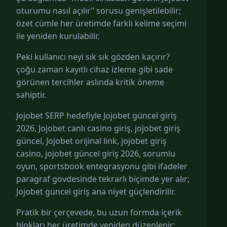
oturumu nasıl açılır” sorusu genişletilebilir;
özet cümle her üretimde farklı kelime seçimi
ile yeniden kurulabilir.
Peki kullanıcı neyi sık sık gözden kaçırır?
çoğu zaman kayıtlı cihaz izleme gibi sade
görünen tercihler aslında kritik öneme
sahiptir.
Jojobet SERP hedefiyle Jojobet güncel giriş
2026, Jojobet canlı casino giriş, jojobet giriş
güncel, Jojobet orijinal link, jojobet giriş
casino, jojobet güncel giriş 2026, sorumlu
oyun, sportsbook entegrasyonu gibi ifadeler
paragraf gövdesinde tekrarlı biçimde yer alır;
Jojobet güncel giriş ana niyet güçlendirilir.
Pratik bir çerçevede, bu uzun formda içerik
blokları her üretimde yeniden düzenlenir;