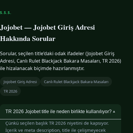
S.S.S.
Jojobet — Jojobet Giriş Adresi
Hakkında Sorular
Sorular, seçilen title’daki odak ifadeler (Jojobet Giriş
Adresi, Canlı Rulet Blackjack Bakara Masaları, TR 2026)
ile hizalanacak biçimde hazırlanmıştır.
Jojobet Giriş Adresi
Canlı Rulet Blackjack Bakara Masaları
TR 2026
TR 2026 Jojobet title ile neden birlikte kullanılıyor?
▼
Çünkü seçilen başlık TR 2026 niyetini de kapsıyor.
İçerik ve meta description, title ile çelişmeyecek