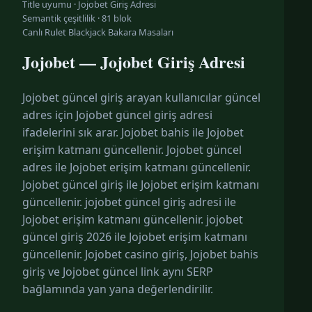
Title uyumu · Jojobet Giriş Adresi
Semantik çeşitlilik · 81 blok
Canlı Rulet Blackjack Bakara Masaları
Jojobet — Jojobet Giriş Adresi
Jojobet güncel giriş arayan kullanıcılar güncel
adres için Jojobet güncel giriş adresi
ifadelerini sık arar. Jojobet bahis ile Jojobet
erişim katmanı güncellenir. Jojobet güncel
adres ile Jojobet erişim katmanı güncellenir.
Jojobet güncel giriş ile Jojobet erişim katmanı
güncellenir. jojobet güncel giriş adresi ile
Jojobet erişim katmanı güncellenir. jojobet
güncel giriş 2026 ile Jojobet erişim katmanı
güncellenir. Jojobet casino giriş, Jojobet bahis
giriş ve Jojobet güncel link aynı SERP
bağlamında yan yana değerlendirilir.