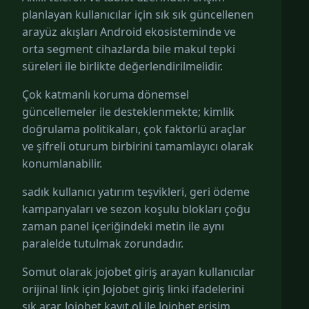
planlayan kullanıcılar için sık sık güncellenen
arayüz akışları Android ekosisteminde ve
orta segment cihazlarda bile makul tepki
süreleri ile birlikte değerlendirilmelidir.
Çok katmanlı koruma dönemsel
güncellemeler ile desteklenmekte; kimlik
doğrulama politikaları, çok faktörlü araçlar
ve şifreli oturum birbirini tamamlayıcı olarak
konumlanabilir.
sadık kullanıcı yatırım teşvikleri, geri ödeme
kampanyaları ve sezon koşulu blokları çoğu
zaman panel içeriğindeki metin ile aynı
paralelde tutulmak zorundadır.
Somut olarak jojobet giriş arayan kullanıcılar
orijinal link için Jojobet giriş linki ifadelerini
sık arar. Jojobet kayıt ol ile Jojobet erişim