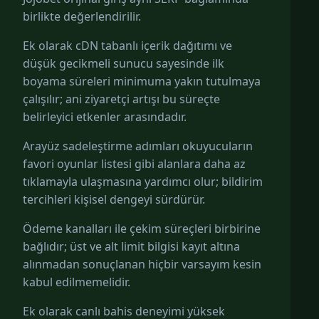
birlikte değerlendirilir.
Ek olarak cDN tabanlı içerik dağıtımı ve
düşük gecikmeli sunucu sayesinde ilk
boyama süreleri minimuma yakın tutulmaya
çalışılır; ani ziyaretçi artışı bu süreçte
belirleyici etkenler arasındadır.
Arayüz sadeleştirme adımları okuyucuların
favori oyunlar listesi gibi alanlara daha az
tıklamayla ulaşmasına yardımcı olur; bildirim
tercihleri kişisel dengeyi sürdürür.
Ödeme kanalları ile çekim süreçleri birbirine
bağlıdır; üst ve alt limit bilgisi kayıt altına
alınmadan sonuçlanan hiçbir varsayım kesin
kabul edilmemelidir.
Ek olarak canlı bahis deneyimi yüksek