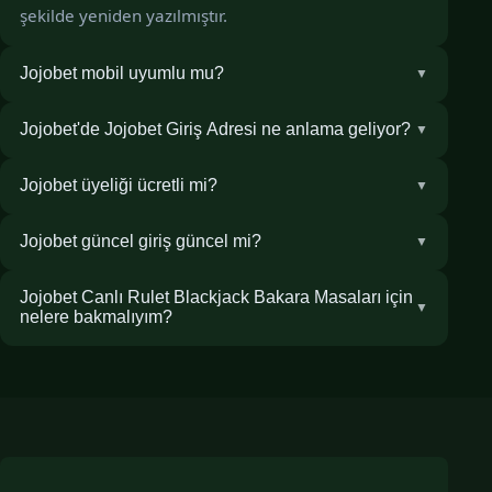
şekilde yeniden yazılmıştır.
Jojobet mobil uyumlu mu?
▼
Evet. Ek uygulama olmadan mobil tarayıcıda giriş ve
Jojobet'de Jojobet Giriş Adresi ne anlama geliyor?
▼
bilgilendirme sayfaları kullanılabilir.
Jojobet Giriş Adresi, bu sayfanın title odaklı ana
Jojobet üyeliği ücretli mi?
▼
konusudur. Jojobet rehberi; güncel giriş, doğrulama
ve Canlı Rulet Blackjack Bakara Masaları adımlarını
Standart üyelik ücretsizdir. Bonus ve kampanyaların
Jojobet güncel giriş güncel mi?
▼
aynı niyetle açıklar.
çevrim şartları ayrıca belirtilir.
güncel giriş başlığı, sayfa üretiminde title’dan
Jojobet Canlı Rulet Blackjack Bakara Masaları için
türetilen odak ifadelerle hizalanır. En doğru kaynak
▼
nelere bakmalıyım?
her zaman paneldeki güncel duyurudur.
Güncel alan adını, SSL’yi ve resmi duyuru metnini
kontrol edin. Canlı Rulet Blackjack Bakara Masaları
ile ilgili şartlar kampanya/panel metninde yer alır;
bu sayfa bilgilendirme amaçlıdır.