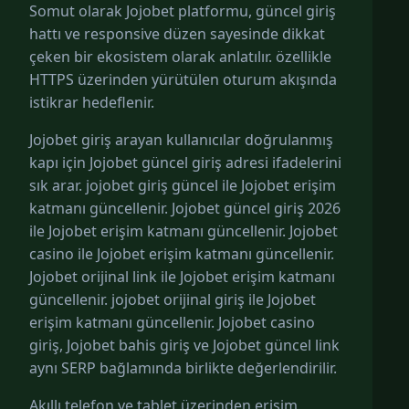
Somut olarak Jojobet platformu, güncel giriş
hattı ve responsive düzen sayesinde dikkat
çeken bir ekosistem olarak anlatılır. özellikle
HTTPS üzerinden yürütülen oturum akışında
istikrar hedeflenir.
Jojobet giriş arayan kullanıcılar doğrulanmış
kapı için Jojobet güncel giriş adresi ifadelerini
sık arar. jojobet giriş güncel ile Jojobet erişim
katmanı güncellenir. Jojobet güncel giriş 2026
ile Jojobet erişim katmanı güncellenir. Jojobet
casino ile Jojobet erişim katmanı güncellenir.
Jojobet orijinal link ile Jojobet erişim katmanı
güncellenir. jojobet orijinal giriş ile Jojobet
erişim katmanı güncellenir. Jojobet casino
giriş, Jojobet bahis giriş ve Jojobet güncel link
aynı SERP bağlamında birlikte değerlendirilir.
Akıllı telefon ve tablet üzerinden erişim