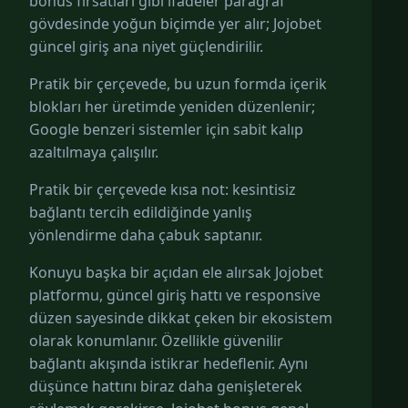
bonus fırsatları gibi ifadeler paragraf
gövdesinde yoğun biçimde yer alır; Jojobet
güncel giriş ana niyet güçlendirilir.
Pratik bir çerçevede, bu uzun formda içerik
blokları her üretimde yeniden düzenlenir;
Google benzeri sistemler için sabit kalıp
azaltılmaya çalışılır.
Pratik bir çerçevede kısa not: kesintisiz
bağlantı tercih edildiğinde yanlış
yönlendirme daha çabuk saptanır.
Konuyu başka bir açıdan ele alırsak Jojobet
platformu, güncel giriş hattı ve responsive
düzen sayesinde dikkat çeken bir ekosistem
olarak konumlanır. Özellikle güvenilir
bağlantı akışında istikrar hedeflenir. Aynı
düşünce hattını biraz daha genişleterek