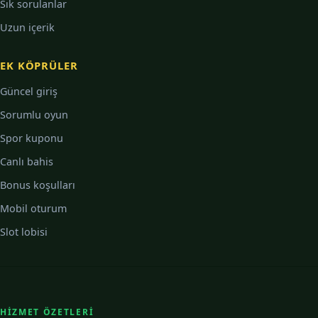
Sık sorulanlar
Uzun içerik
EK KÖPRÜLER
Güncel giriş
Sorumlu oyun
Spor kuponu
Canlı bahis
Bonus koşulları
Mobil oturum
Slot lobisi
HIZMET ÖZETLERI