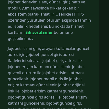
Jojobet deneyim alanı, güncel giriş hattı ve
mobil uyum sayesinde dikkat çeken bir
ekosistem olarak anlatılır. Özellikle HTTPS
üzerinden yürütülen oturum akışında tahmin
edilebilirlik hedeflenir. Bu noktada hizmet
kartlarını
Sık sorulanlar
bölümüne
geçebilirsiniz.
Jojobet resmi giriş arayan kullanıcılar güncel
adres için Jojobet güncel giriş adresi
ifadelerini sık arar. Jojobet giriş adresi ile
Jojobet erişim katmanı güncellenir. Jojobet
güvenli oturum ile Jojobet erişim katmanı
güncellenir. Jojobet mobil giriş ile Jojobet
erişim katmanı güncellenir. Jojobet orijinal
link ile Jojobet erişim katmanı güncellenir.
jojobet güncel giriş adresi ile Jojobet erişim
katmanı güncellenir. Jojobet güncel giriş,