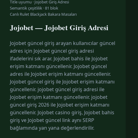
Title uyumu · Jojobet Giriş Adresi
Semantik çeşitlilik · 81 blok
Canlı Rulet Blackjack Bakara Masaları
Jojobet — Jojobet Giriş Adresi
Jojobet güncel giriş arayan kullanıcılar güncel
adres için Jojobet güncel giriş adresi
ifadelerini sık arar. Jojobet bahis ile Jojobet
erişim katmanı güncellenir. Jojobet güncel
adres ile Jojobet erişim katmanı güncellenir.
Jojobet güncel giriş ile Jojobet erişim katmanı
güncellenir. jojobet güncel giriş adresi ile
Jojobet erişim katmanı güncellenir. jojobet
güncel giriş 2026 ile Jojobet erişim katmanı
güncellenir. Jojobet casino giriş, Jojobet bahis
giriş ve Jojobet güncel link aynı SERP
bağlamında yan yana değerlendirilir.