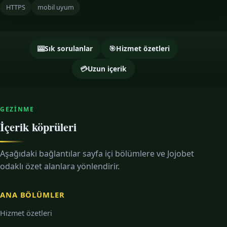
HTTPS
mobil uyum
🎰
Sık sorulanlar
🎯
Hizmet özetleri
💳
Uzun içerik
GEZINME
İçerik köprüleri
Aşağıdaki bağlantılar sayfa içi bölümlere ve Jojobet
odaklı özet alanlara yönlendirir.
ANA BÖLÜMLER
Hizmet özetleri