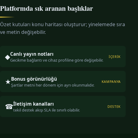
Platformda sık aranan başlıklar
Özet kutuları konu haritası oluşturur; yinelemede sıra
ve metin değişebilir.
Canlı yayın notları
◆
İÇERIK
Gecikme bağlantı ve cihaz profiline göre değişebilir.
Bonus görünürlüğü
★
KAMPANYA
Şartlar metni her dönem için ayrı okunmalıdır.
İletişim kanalları
☎
DESTEK
tekil destek akışı SLA ile sınırlı olabilir.