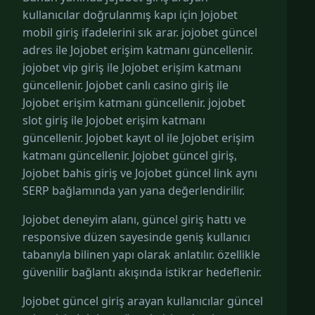
kullanıcılar doğrulanmış kapı için Jojobet
mobil giriş ifadelerini sık arar. jojobet güncel
adres ile Jojobet erişim katmanı güncellenir.
jojobet vip giriş ile Jojobet erişim katmanı
güncellenir. Jojobet canlı casino giriş ile
Jojobet erişim katmanı güncellenir. jojobet
slot giriş ile Jojobet erişim katmanı
güncellenir. Jojobet kayıt ol ile Jojobet erişim
katmanı güncellenir. Jojobet güncel giriş,
Jojobet bahis giriş ve Jojobet güncel link aynı
SERP bağlamında yan yana değerlendirilir.
Jojobet deneyim alanı, güncel giriş hattı ve
responsive düzen sayesinde geniş kullanıcı
tabanıyla bilinen yapı olarak anlatılır. özellikle
güvenilir bağlantı akışında istikrar hedeflenir.
Jojobet güncel giriş arayan kullanıcılar güncel