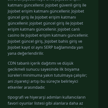
katmanı güncellenir. jojobet güvenli giriş ile
Jojobet erişim katmanı güncellenir. Jojobet
güncel giriş ile Jojobet erişim katmanı
güncellenir. jojobet güncel giriş ile Jojobet
erişim katmanı güncellenir. jojobet canlı
casino ile Jojobet erişim katmanı güncellenir.
Jojobet güncel giriş, Jojobet bahis giriş ve
Jojobet kayıt ol aynı SERP bağlamında yan
yana değerlendirilir.
CDN tabanlı içerik dağıtımı ve düşük
gecikmeli sunucu sayesinde ilk boyama
süreleri minimuma yakın tutulmaya çalışılır;
ani ziyaretçi artışı bu süreçte belirleyici
etkenler arasındadır.
tipografi ve hiyerarşi adımları kullanıcıların
favori oyunlar listesi gibi alanlara daha az