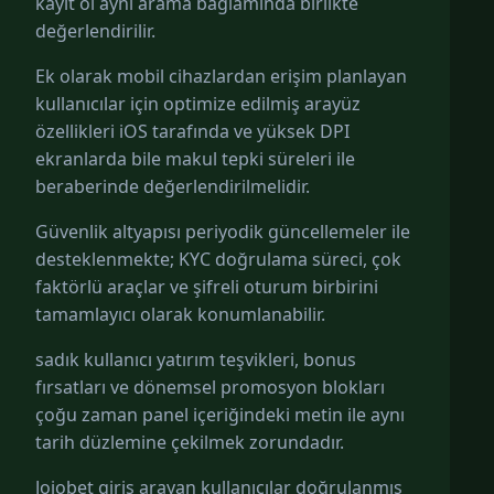
kayıt ol aynı arama bağlamında birlikte
değerlendirilir.
Ek olarak mobil cihazlardan erişim planlayan
kullanıcılar için optimize edilmiş arayüz
özellikleri iOS tarafında ve yüksek DPI
ekranlarda bile makul tepki süreleri ile
beraberinde değerlendirilmelidir.
Güvenlik altyapısı periyodik güncellemeler ile
desteklenmekte; KYC doğrulama süreci, çok
faktörlü araçlar ve şifreli oturum birbirini
tamamlayıcı olarak konumlanabilir.
sadık kullanıcı yatırım teşvikleri, bonus
fırsatları ve dönemsel promosyon blokları
çoğu zaman panel içeriğindeki metin ile aynı
tarih düzlemine çekilmek zorundadır.
Jojobet giriş arayan kullanıcılar doğrulanmış