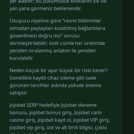
yer alabilir; bu yükümlülük bloklarını sık sık
yan yana görmeniz beklenendir.
Okuyucu niyetine göre “resmi bildirimler
olmadan paylaşılan kısaltılmış bağlantılara
güvenilmesi doğru mu” sorusu
derinleştirilebilir; özet cümle her üretimde
yeniden sıralanmış anlatım ile yeniden
kurulabilir.
Neden küçük bir ayar büyük bir riski keser?
Genellikle kayıtlı cihaz izleme gibi sade
görünen tercihler aslında yüksek öneme
sahiptir.
Jojobet SERP hedefiyle Jojobet deneme
bonusu, jojobet bonus giriş, Jojobet canlı
casino giriş, Jojobet kayıt ol, Jojobet VIP giriş,
jojobet vip giriş, üst ve alt limit bilgisi, çoklu