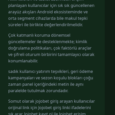
planlayan kullanıcılar için sık sık güncellenen
arayüz akışları Android ekosisteminde ve
orta segment cihazlarda bile makul tepki
süreleri ile birlikte değerlendirilmelidir.
Çok katmanlı koruma dönemsel
güncellemeler ile desteklenmekte; kimlik
doğrulama politikaları, çok faktörlü araçlar
ve şifreli oturum birbirini tamamlayıcı olarak
konumlanabilir.
sadık kullanıcı yatırım teşvikleri, geri ödeme
kampanyaları ve sezon koşulu blokları çoğu
zaman panel içeriğindeki metin ile aynı
paralelde tutulmak zorundadır.
Somut olarak jojobet giriş arayan kullanıcılar
orijinal link için Jojobet giriş linki ifadelerini
sık arar. Jojobet kayıt ol ile Jojobet erişim