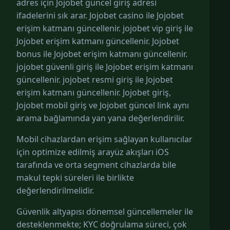
adres için Jojobet güncel giriş adresi
ifadelerini sık arar. Jojobet casino ile Jojobet
erişim katmanı güncellenir. jojobet vip giriş ile
Jojobet erişim katmanı güncellenir. Jojobet
bonus ile Jojobet erişim katmanı güncellenir.
jojobet güvenli giriş ile Jojobet erişim katmanı
güncellenir. jojobet resmi giriş ile Jojobet
erişim katmanı güncellenir. Jojobet giriş,
Jojobet mobil giriş ve Jojobet güncel link aynı
arama bağlamında yan yana değerlendirilir.
Mobil cihazlardan erişim sağlayan kullanıcılar
için optimize edilmiş arayüz akışları iOS
tarafında ve orta segment cihazlarda bile
makul tepki süreleri ile birlikte
değerlendirilmelidir.
Güvenlik altyapısı dönemsel güncellemeler ile
desteklenmekte; KYC doğrulama süreci, çok