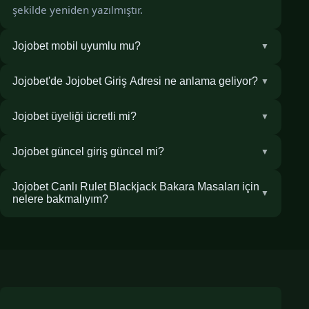
şekilde yeniden yazılmıştır.
Jojobet mobil uyumlu mu?
▼
Evet. Ek uygulama olmadan mobil tarayıcıda giriş ve
Jojobet'de Jojobet Giriş Adresi ne anlama geliyor?
▼
bilgilendirme sayfaları kullanılabilir.
Jojobet Giriş Adresi, bu sayfanın title odaklı ana
Jojobet üyeliği ücretli mi?
▼
konusudur. Jojobet rehberi; güncel giriş, doğrulama
ve Canlı Rulet Blackjack Bakara Masaları adımlarını
Standart üyelik ücretsizdir. Bonus ve kampanyaların
Jojobet güncel giriş güncel mi?
▼
aynı niyetle açıklar.
çevrim şartları ayrıca belirtilir.
güncel giriş başlığı, sayfa üretiminde title’dan
Jojobet Canlı Rulet Blackjack Bakara Masaları için
türetilen odak ifadelerle hizalanır. En doğru kaynak
▼
nelere bakmalıyım?
her zaman paneldeki güncel duyurudur.
Güncel alan adını, SSL’yi ve resmi duyuru metnini
kontrol edin. Canlı Rulet Blackjack Bakara Masaları
ile ilgili şartlar kampanya/panel metninde yer alır;
bu sayfa bilgilendirme amaçlıdır.