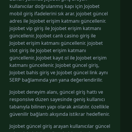
kullanıcılar doğrulanmış kapı için Jojobet
mobil giriş ifadelerini sık arar. jojobet güncel
adres ile Jojobet erişim katmanı güncellenir.
jojobet vip giriş ile Jojobet erişim katmanı
güncellenir. Jojobet canlı casino giriş ile
Jojobet erişim katmanı güncellenir. jojobet
slot giriş ile Jojobet erişim katmanı
güncellenir. Jojobet kayıt ol ile Jojobet erişim
katmanı güncellenir. Jojobet güncel giriş,
Jojobet bahis giriş ve Jojobet güncel link aynı
SERP bağlamında yan yana değerlendirilir.
Jojobet deneyim alanı, güncel giriş hattı ve
responsive düzen sayesinde geniş kullanıcı
tabanıyla bilinen yapı olarak anlatılır. özellikle
güvenilir bağlantı akışında istikrar hedeflenir.
Jojobet güncel giriş arayan kullanıcılar güncel