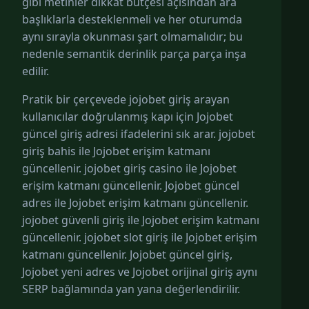
gibi metinler dikkat bütçesi açısından ara
başlıklarla desteklenmeli ve her oturumda
aynı sırayla okunması şart olmamalıdır; bu
nedenle semantik derinlik parça parça inşa
edilir.
Pratik bir çerçevede jojobet giriş arayan
kullanıcılar doğrulanmış kapı için Jojobet
güncel giriş adresi ifadelerini sık arar. jojobet
giriş bahis ile Jojobet erişim katmanı
güncellenir. jojobet giriş casino ile Jojobet
erişim katmanı güncellenir. Jojobet güncel
adres ile Jojobet erişim katmanı güncellenir.
jojobet güvenli giriş ile Jojobet erişim katmanı
güncellenir. jojobet slot giriş ile Jojobet erişim
katmanı güncellenir. Jojobet güncel giriş,
Jojobet yeni adres ve Jojobet orijinal giriş aynı
SERP bağlamında yan yana değerlendirilir.