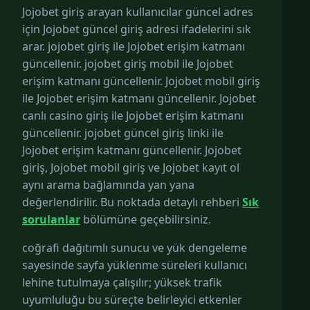
Jojobet giriş arayan kullanıcılar güncel adres
için Jojobet güncel giriş adresi ifadelerini sık
arar. jojobet giriş ile Jojobet erişim katmanı
güncellenir. jojobet giriş mobil ile Jojobet
erişim katmanı güncellenir. Jojobet mobil giriş
ile Jojobet erişim katmanı güncellenir. Jojobet
canlı casino giriş ile Jojobet erişim katmanı
güncellenir. jojobet güncel giriş linki ile
Jojobet erişim katmanı güncellenir. Jojobet
giriş, Jojobet mobil giriş ve Jojobet kayıt ol
aynı arama bağlamında yan yana
değerlendirilir. Bu noktada detaylı rehberi
Sık
sorulanlar
bölümüne geçebilirsiniz.
coğrafi dağıtımlı sunucu ve yük dengeleme
sayesinde sayfa yüklenme süreleri kullanıcı
lehine tutulmaya çalışılır; yüksek trafik
uyumluluğu bu süreçte belirleyici etkenler