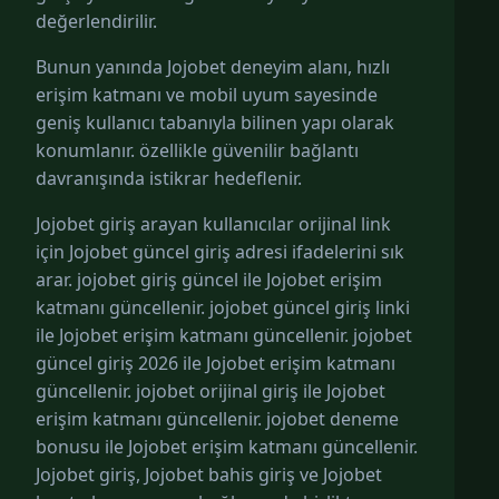
değerlendirilir.
Bunun yanında Jojobet deneyim alanı, hızlı
erişim katmanı ve mobil uyum sayesinde
geniş kullanıcı tabanıyla bilinen yapı olarak
konumlanır. özellikle güvenilir bağlantı
davranışında istikrar hedeflenir.
Jojobet giriş arayan kullanıcılar orijinal link
için Jojobet güncel giriş adresi ifadelerini sık
arar. jojobet giriş güncel ile Jojobet erişim
katmanı güncellenir. jojobet güncel giriş linki
ile Jojobet erişim katmanı güncellenir. jojobet
güncel giriş 2026 ile Jojobet erişim katmanı
güncellenir. jojobet orijinal giriş ile Jojobet
erişim katmanı güncellenir. jojobet deneme
bonusu ile Jojobet erişim katmanı güncellenir.
Jojobet giriş, Jojobet bahis giriş ve Jojobet