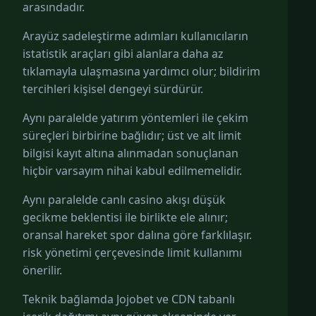
arasındadır.
Arayüz sadeleştirme adımları kullanıcıların
istatistik araçları gibi alanlara daha az
tıklamayla ulaşmasına yardımcı olur; bildirim
tercihleri kişisel dengeyi sürdürür.
Aynı paralelde yatırım yöntemleri ile çekim
süreçleri birbirine bağlıdır; üst ve alt limit
bilgisi kayıt altına alınmadan sonuçlanan
hiçbir varsayım nihai kabul edilmemelidir.
Aynı paralelde canlı casino akışı düşük
gecikme beklentisi ile birlikte ele alınır;
oransal hareket spor dalına göre farklılaşır.
risk yönetimi çerçevesinde limit kullanımı
önerilir.
Teknik bağlamda Jojobet ve CDN tabanlı