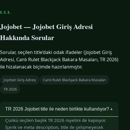
S.S.S.
Jojobet — Jojobet Giriş Adresi
Hakkında Sorular
Sorular, seçilen title’daki odak ifadeler (Jojobet Giriş
Adresi, Canlı Rulet Blackjack Bakara Masaları, TR 2026)
ile hizalanacak biçimde hazırlanmıştır.
Jojobet Giriş Adresi
Canlı Rulet Blackjack Bakara Masaları
TR 2026
TR 2026 Jojobet title ile neden birlikte kullanılıyor?
▼
Çünkü seçilen başlık TR 2026 niyetini de kapsıyor.
İçerik ve meta description, title ile çelişmeyecek