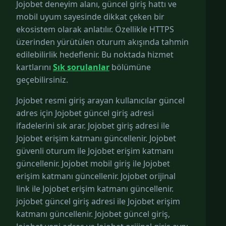
Jojobet deneyim alanı, güncel giriş hattı ve
mobil uyum sayesinde dikkat çeken bir
ekosistem olarak anlatılır. Özellikle HTTPS
üzerinden yürütülen oturum akışında tahmin
edilebilirlik hedeflenir. Bu noktada hizmet
kartlarını
Sık sorulanlar
bölümüne
geçebilirsiniz.
Jojobet resmi giriş arayan kullanıcılar güncel
adres için Jojobet güncel giriş adresi
ifadelerini sık arar. Jojobet giriş adresi ile
Jojobet erişim katmanı güncellenir. Jojobet
güvenli oturum ile Jojobet erişim katmanı
güncellenir. Jojobet mobil giriş ile Jojobet
erişim katmanı güncellenir. Jojobet orijinal
link ile Jojobet erişim katmanı güncellenir.
jojobet güncel giriş adresi ile Jojobet erişim
katmanı güncellenir. Jojobet güncel giriş,