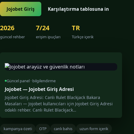
Jojobet Giriş
Karşılaştırma tablosuna in
2026
7/24
TR
güncel rehber
erişim ipuçları
Türkçe içerik
Güncel panel · bilgilendirme
Jojobet — Jojobet Giriş Adresi
Jojobet Giriş Adresi: Canlı Rulet Blackjack Bakara
Masaları — Jojobet kullanıcıları için Jojobet Giriş Adresi
odaklı rehber. Canlı Rulet Blackjack…
kampanya özeti
OTP
canlı bahis
uzun form içerik