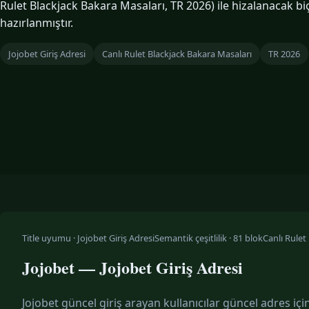
Rulet Blackjack Bakara Masaları, TR 2026) ile hizalanacak b
hazırlanmıştır.
Jojobet Giriş Adresi
Canlı Rulet Blackjack Bakara Masaları
TR 2026
Title uyumu · Jojobet Giriş Adresi
Semantik çeşitlilik · 81 blok
Canlı Rulet
Jojobet — Jojobet Giriş Adresi
Jojobet güncel giriş arayan kullanıcılar güncel adres için 