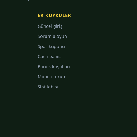
EK KÖPRÜLER
Güncel giriş
Sorumlu oyun
Spor kuponu
Canlı bahis
Bonus koşulları
Mobil oturum
Slot lobisi