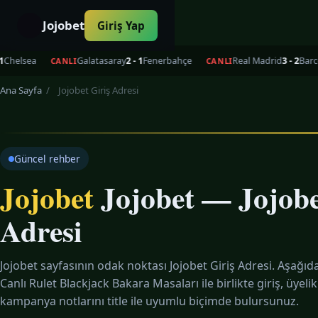
Icerige
Jojobet
atla
Giriş Yap
elsea
Galatasaray
2 - 1
Fenerbahçe
Real Madrid
3 - 2
Barcel
CANLI
CANLI
Ana Sayfa
/
Jojobet Giriş Adresi
Güncel rehber
Jojobet
Jojobet — Jojobe
Adresi
Jojobet sayfasının odak noktası Jojobet Giriş Adresi. Aşağıd
Canlı Rulet Blackjack Bakara Masaları ile birlikte giriş, üyelik
kampanya notlarını title ile uyumlu biçimde bulursunuz.