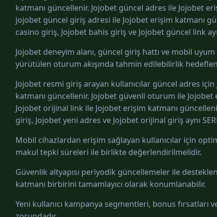
katmanı güncellenir. Jojobet güncel adres ile Jojobet eri
jojobet güncel giriş adresi ile Jojobet erişim katmanı gü
casino giriş, Jojobet bahis giriş ve Jojobet güncel link 
Jojobet deneyim alanı, güncel giriş hattı ve mobil uyum
yürütülen oturum akışında tahmin edilebilirlik hedeflen
Jojobet resmi giriş arayan kullanıcılar güncel adres için J
katmanı güncellenir. Jojobet güvenli oturum ile Jojobet e
Jojobet orijinal link ile Jojobet erişim katmanı güncellen
giriş, Jojobet yeni adres ve Jojobet orijinal giriş aynı SE
Mobil cihazlardan erişim sağlayan kullanıcılar için opt
makul tepki süreleri ile birlikte değerlendirilmelidir.
Güvenlik altyapısı periyodik güncellemeler ile destekle
katmanı birbirini tamamlayıcı olarak konumlanabilir.
Yeni kullanıcı kampanya segmentleri, bonus fırsatları 
zorundadır.