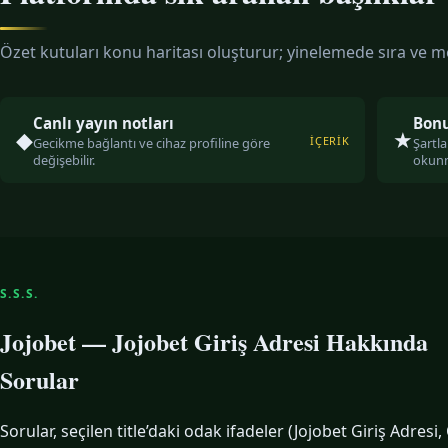
Özet kutuları konu haritası oluşturur; yinelemede sıra ve me
Canlı yayın notları
Bon
◆
★
İÇERIK
Gecikme bağlantı ve cihaz profiline göre
Şartl
değişebilir.
okunm
S.S.S.
Jojobet — Jojobet Giriş Adresi Hakkında
Sorular
Sorular, seçilen title’daki odak ifadeler (Jojobet Giriş Adresi,