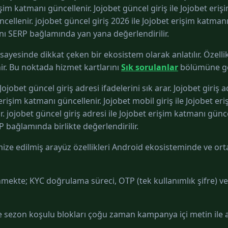
şim katmanı güncellenir. Jojobet güncel giriş ile Jojobet eriş
ncellenir. jojobet güncel giriş 2026 ile Jojobet erişim katmanı
aynı SERP bağlamında yan yana değerlendirilir.
 sayesinde dikkat çeken bir ekosistem olarak anlatılır. Özel
ir. Bu noktada hizmet kartlarını
Sık sorulanlar
bölümüne geç
ojobet güncel giriş adresi ifadelerini sık arar. Jojobet giriş a
rişim katmanı güncellenir. Jojobet mobil giriş ile Jojobet er
ir. jojobet güncel giriş adresi ile Jojobet erişim katmanı günc
RP bağlamında birlikte değerlendirilir.
imize edilmiş arayüz özellikleri Android ekosisteminde ve or
nmekte; KYC doğrulama süreci, OTP (tek kullanımlık şifre) v
ve sezon koşulu blokları çoğu zaman kampanya içi metin ile 