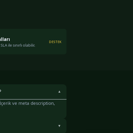
lları
DESTEK
LA ile sınırlı olabilir.
?
▼
İçerik ve meta description,
▼