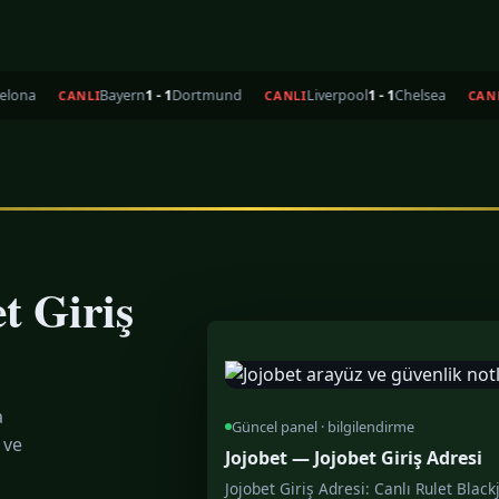
ona
Bayern
1 - 1
Dortmund
Liverpool
1 - 1
Chelsea
G
CANLI
CANLI
CANLI
t Giriş
a
Güncel panel · bilgilendirme
 ve
Jojobet — Jojobet Giriş Adresi
Jojobet Giriş Adresi: Canlı Rulet Bla