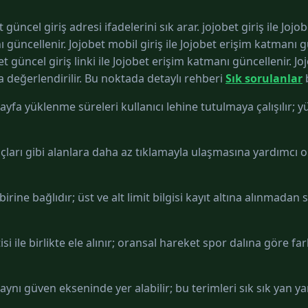
 güncel giriş adresi ifadelerini sık arar. jojobet giriş ile Joj
ı güncellenir. Jojobet mobil giriş ile Jojobet erişim katmanı g
t güncel giriş linki ile Jojobet erişim katmanı güncellenir. Jo
a değerlendirilir. Bu noktada detaylı rehberi
Sık sorulanlar
b
fa yüklenme süreleri kullanıcı lehine tutulmaya çalışılır; 
açları gibi alanlara daha az tıklamayla ulaşmasına yardımcı olu
irine bağlıdır; üst ve alt limit bilgisi kayıt altına alınmadan
 ile birlikte ele alınır; oransal hareket spor dalına göre fark
ynı güven ekseninde yer alabilir; bu terimleri sık sık yan ya