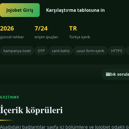
Jojobet Giriş
Karşılaştırma tablosuna in
2026
7/24
TR
güncel rehber
erişim ipuçları
Türkçe içerik
kampanya özeti
OTP
canlı bahis
uzun form içerik
HTTPS
🎰
Sık sorul
GEZINME
İçerik köprüleri
Aşağıdaki bağlantılar sayfa içi bölümlere ve Jojobet odaklı ö