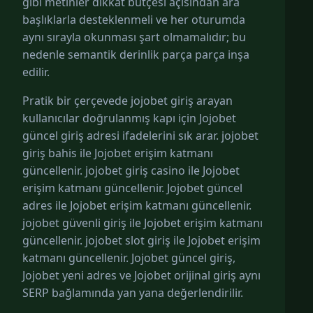
gibi metinler dikkat bütçesi açısından ara
başlıklarla desteklenmeli ve her oturumda
aynı sırayla okunması şart olmamalıdır; bu
nedenle semantik derinlik parça parça inşa
edilir.
Pratik bir çerçevede jojobet giriş arayan
kullanıcılar doğrulanmış kapı için Jojobet
güncel giriş adresi ifadelerini sık arar. jojobet
giriş bahis ile Jojobet erişim katmanı
güncellenir. jojobet giriş casino ile Jojobet
erişim katmanı güncellenir. Jojobet güncel
adres ile Jojobet erişim katmanı güncellenir.
jojobet güvenli giriş ile Jojobet erişim katmanı
güncellenir. jojobet slot giriş ile Jojobet erişim
katmanı güncellenir. Jojobet güncel giriş,
Jojobet yeni adres ve Jojobet orijinal giriş aynı
SERP bağlamında yan yana değerlendirilir.