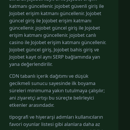
katmanı güncellenir. jojobet güvenli giriş ile
Jojobet erişim katmanı güncellenir. Jojobet
güncel giriş ile Jojobet erişim katmanı
güncellenir. jojobet güncel giriş ile Jojobet
erişim katmanı güncellenir. jojobet canlı
casino ile Jojobet erişim katmanı güncellenir.
Jojobet güncel giriş, Jojobet bahis giriş ve
Jojobet kayıt ol aynı SERP bağlamında yan
yana değerlendirilir.
CDN tabanlı içerik dağıtımı ve düşük
gecikmeli sunucu sayesinde ilk boyama
süreleri minimuma yakın tutulmaya çalışılır;
ani ziyaretçi artışı bu süreçte belirleyici
etkenler arasındadır.
tipografi ve hiyerarşi adımları kullanıcıların
favori oyunlar listesi gibi alanlara daha az