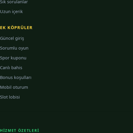
Sık sorulanlar
Uzun içerik
EK KÖPRÜLER
Güncel giriş
Sorumlu oyun
Spor kuponu
Canlı bahis
Bonus koşulları
Mobil oturum
Slot lobisi
HIZMET ÖZETLERI