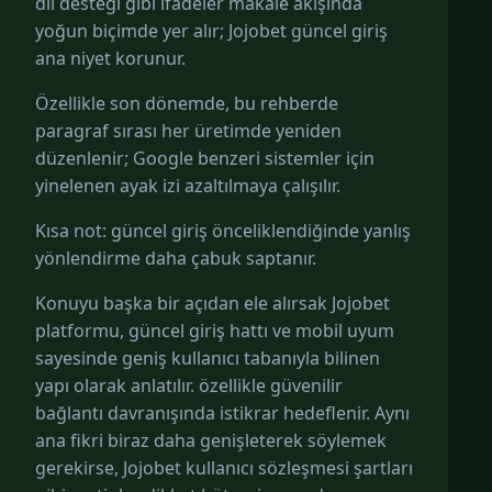
dil desteği gibi ifadeler makale akışında
yoğun biçimde yer alır; Jojobet güncel giriş
ana niyet korunur.
Özellikle son dönemde, bu rehberde
paragraf sırası her üretimde yeniden
düzenlenir; Google benzeri sistemler için
yinelenen ayak izi azaltılmaya çalışılır.
Kısa not: güncel giriş önceliklendiğinde yanlış
yönlendirme daha çabuk saptanır.
Konuyu başka bir açıdan ele alırsak Jojobet
platformu, güncel giriş hattı ve mobil uyum
sayesinde geniş kullanıcı tabanıyla bilinen
yapı olarak anlatılır. özellikle güvenilir
bağlantı davranışında istikrar hedeflenir. Aynı
ana fikri biraz daha genişleterek söylemek
gerekirse, Jojobet kullanıcı sözleşmesi şartları