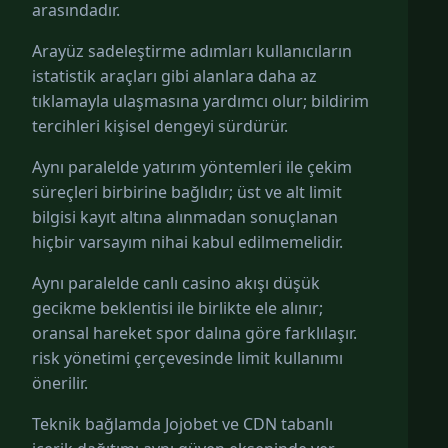
arasındadır.
Arayüz sadeleştirme adımları kullanıcıların
istatistik araçları gibi alanlara daha az
tıklamayla ulaşmasına yardımcı olur; bildirim
tercihleri kişisel dengeyi sürdürür.
Aynı paralelde yatırım yöntemleri ile çekim
süreçleri birbirine bağlıdır; üst ve alt limit
bilgisi kayıt altına alınmadan sonuçlanan
hiçbir varsayım nihai kabul edilmemelidir.
Aynı paralelde canlı casino akışı düşük
gecikme beklentisi ile birlikte ele alınır;
oransal hareket spor dalına göre farklılaşır.
risk yönetimi çerçevesinde limit kullanımı
önerilir.
Teknik bağlamda Jojobet ve CDN tabanlı