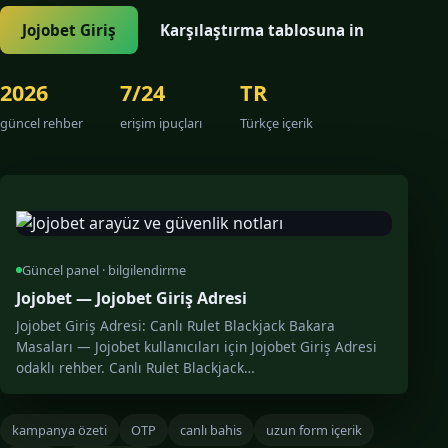
Jojobet Giriş
Karşılaştırma tablosuna in
2026
7/24
TR
güncel rehber
erişim ipuçları
Türkçe içerik
Güncel panel · bilgilendirme
Jojobet — Jojobet Giriş Adresi
Jojobet Giriş Adresi: Canlı Rulet Blackjack Bakara
Masaları — Jojobet kullanıcıları için Jojobet Giriş Adresi
odaklı rehber. Canlı Rulet Blackjack…
kampanya özeti
OTP
canlı bahis
uzun form içerik