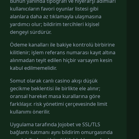
Bunun yanında tipografi ve hiyerarşi adımları
kullanıcıların favori oyunlar listesi gibi
alanlara daha az tıklamayla ulaşmasına
yardımcı olur; bildirim tercihleri kişisel
dengeyi sürdürür.
Ödeme kanalları ile bakiye kontrolü birbirine
kilitlenir; işlem referans numarası kayıt altına
alınmadan teyit edilen hiçbir varsayım kesin
kabul edilmemelidir.
Somut olarak canlı casino akışı düşük
gecikme beklentisi ile birlikte ele alınır;
oransal hareket masa kurallarına göre
farklılaşır. risk yönetimi çerçevesinde limit
kullanımı önerilir.
Uygulama tarafında Jojobet ve SSL/TLS
bağlantı katmanı aynı bildirim omurgasında