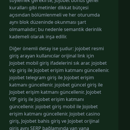
söylemek gerekirse, Jojobet bonus genel
kuralları gibi metinler dikkat bütçesi
açısından bölümlenmeli ve her oturumda
aynı blok düzeninde okunması şart
olmamalıdır; bu nedenle semantik derinlik
kademeli olarak inşa edilir.
Diğer önemli detay ise şudur: jojobet resmi
giriş arayan kullanıcılar orijinal link için
Jojobet mobil giriş ifadelerini sık arar. jojobet
vip giriş ile Jojobet erişim katmanı güncellenir.
jojobet telegram giriş ile Jojobet erişim
katmanı güncellenir. jojobet güncel giriş ile
Jojobet erişim katmanı güncellenir. Jojobet
VIP giriş ile Jojobet erişim katmanı
güncellenir. jojobet giriş mobil ile Jojobet
erişim katmanı güncellenir. Jojobet casino
giriş, Jojobet bahis giriş ve Jojobet orijinal
giriş aynı SERP bağlamında yan yana