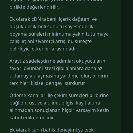
birlikte değerlendirilir.
Ek olarak cDN tabanlı içerik dağıtımı ve
düşük gecikmeli sunucu sayesinde ilk
boyama süreleri minimuma yakın tutulmaya
çalışılır; ani ziyaretçi artışı bu süreçte
belirleyici etkenler arasındadır.
Arayüz sadeleştirme adımları okuyucuların
favori oyunlar listesi gibi alanlara daha az
tıklamayla ulaşmasına yardımcı olur; bildirim
tercihleri kişisel dengeyi sürdürür.
Ödeme kanalları ile çekim süreçleri birbirine
bağlıdır; üst ve alt limit bilgisi kayıt altına
alınmadan sonuçlanan hiçbir varsayım kesin
kabul edilmemelidir.
Ek olarak canlı bahis deneyimi yüksek