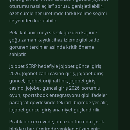
oturumu nasıl açılır” sorusu genişletilebilir;
özet cümle her üretimde farklı kelime seçimi
ile yeniden kurulabilir.
Peki kullanıcı neyi sık sık gözden kaçırır?
çoğu zaman kayıtlı cihaz izleme gibi sade
görünen tercihler aslında kritik öneme
sahiptir.
Jojobet SERP hedefiyle Jojobet güncel giriş
2026, Jojobet canlı casino giriş, jojobet giriş
güncel, Jojobet orijinal link, jojobet giriş
casino, jojobet güncel giriş 2026, sorumlu
oyun, sportsbook entegrasyonu gibi ifadeler
paragraf gövdesinde tekrarlı biçimde yer alır;
Jojobet güncel giriş ana niyet güçlendirilir.
Pratik bir çerçevede, bu uzun formda içerik
blokları her üretimde yeniden düzenlenir;