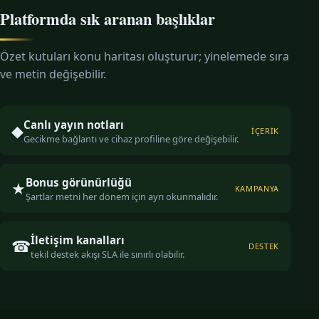
Platformda sık aranan başlıklar
Özet kutuları konu haritası oluşturur; yinelemede sıra
ve metin değişebilir.
Canlı yayın notları
◆
İÇERIK
Gecikme bağlantı ve cihaz profiline göre değişebilir.
Bonus görünürlüğü
★
KAMPANYA
Şartlar metni her dönem için ayrı okunmalıdır.
İletişim kanalları
☎
DESTEK
tekil destek akışı SLA ile sınırlı olabilir.