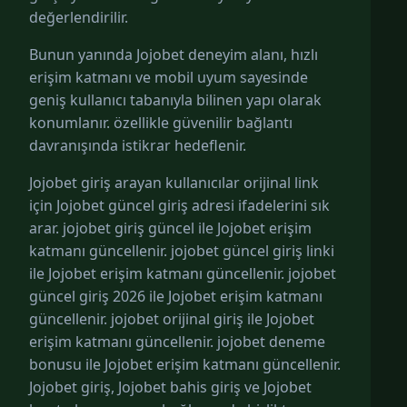
değerlendirilir.
Bunun yanında Jojobet deneyim alanı, hızlı
erişim katmanı ve mobil uyum sayesinde
geniş kullanıcı tabanıyla bilinen yapı olarak
konumlanır. özellikle güvenilir bağlantı
davranışında istikrar hedeflenir.
Jojobet giriş arayan kullanıcılar orijinal link
için Jojobet güncel giriş adresi ifadelerini sık
arar. jojobet giriş güncel ile Jojobet erişim
katmanı güncellenir. jojobet güncel giriş linki
ile Jojobet erişim katmanı güncellenir. jojobet
güncel giriş 2026 ile Jojobet erişim katmanı
güncellenir. jojobet orijinal giriş ile Jojobet
erişim katmanı güncellenir. jojobet deneme
bonusu ile Jojobet erişim katmanı güncellenir.
Jojobet giriş, Jojobet bahis giriş ve Jojobet