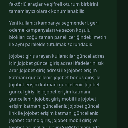
faktörlü araçlar ve şifreli oturum birbirini
tamamlayıcı olarak konumlanabilir.
Yeni kullanıcı kampanya segmentleri, geri
ödeme kampanyaları ve sezon koşulu
blokları çoğu zaman panel içeriğindeki metin
ile aynı paralelde tutulmak zorundadır.
Jojobet giriş arayan kullanıcılar güncel adres
için Jojobet güncel giriş adresi ifadelerini sık
arar. Jojobet giriş adresi ile Jojobet erişim
katmanı güncellenir. jojobet bonus giriş ile
Jojobet erişim katmanı güncellenir. Jojobet
güncel giriş ile Jojobet erişim katmanı
güncellenir. jojobet giriş mobil ile Jojobet
erişim katmanı güncellenir. Jojobet güncel
link ile Jojobet erişim katmanı güncellenir.
Jojobet casino giriş, Jojobet mobil giriş ve
Jojobet orijinal giriş aynı SERP bağlamında