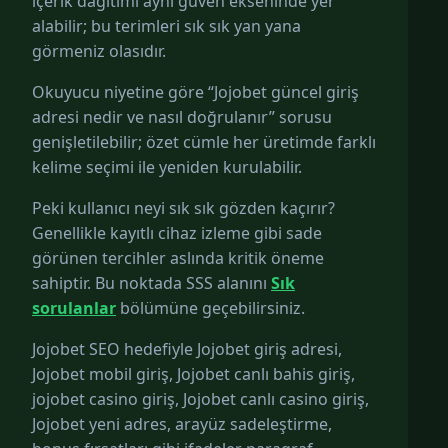
içerik dağıtımı aynı güven ekseninde yer
alabilir; bu terimleri sık sık yan yana
görmeniz olasıdır.
Okuyucu niyetine göre “Jojobet güncel giriş
adresi nedir ve nasıl doğrulanır” sorusu
genişletilebilir; özet cümle her üretimde farklı
kelime seçimi ile yeniden kurulabilir.
Peki kullanıcı neyi sık sık gözden kaçırır?
Genellikle kayıtlı cihaz izleme gibi sade
görünen tercihler aslında kritik öneme
sahiptir. Bu noktada SSS alanını
Sık
sorulanlar
bölümüne geçebilirsiniz.
Jojobet SEO hedefiyle Jojobet giriş adresi,
Jojobet mobil giriş, Jojobet canlı bahis giriş,
jojobet casino giriş, Jojobet canlı casino giriş,
Jojobet yeni adres, arayüz sadeleştirme,