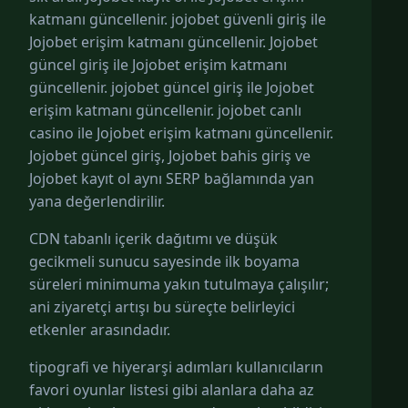
katmanı güncellenir. jojobet güvenli giriş ile
Jojobet erişim katmanı güncellenir. Jojobet
güncel giriş ile Jojobet erişim katmanı
güncellenir. jojobet güncel giriş ile Jojobet
erişim katmanı güncellenir. jojobet canlı
casino ile Jojobet erişim katmanı güncellenir.
Jojobet güncel giriş, Jojobet bahis giriş ve
Jojobet kayıt ol aynı SERP bağlamında yan
yana değerlendirilir.
CDN tabanlı içerik dağıtımı ve düşük
gecikmeli sunucu sayesinde ilk boyama
süreleri minimuma yakın tutulmaya çalışılır;
ani ziyaretçi artışı bu süreçte belirleyici
etkenler arasındadır.
tipografi ve hiyerarşi adımları kullanıcıların
favori oyunlar listesi gibi alanlara daha az