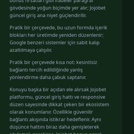
bonus fırsatları gibi ifadeler paragraf
gövdesinde yoğun biçimde yer alır; Jojobet
güncel giriş ana niyet güçlendirilir.
Pratik bir çerçevede, bu uzun formda içerik
blokları her üretimde yeniden düzenlenir;
Google benzeri sistemler için sabit kalıp
azaltılmaya çalışılır.
Pratik bir çerçevede kısa not: kesintisiz
bağlantı tercih edildiğinde yanlış
yönlendirme daha çabuk saptanır.
Konuyu başka bir açıdan ele alırsak Jojobet
platformu, güncel giriş hattı ve responsive
düzen sayesinde dikkat çeken bir ekosistem
olarak konumlanır. Özellikle güvenilir
bağlantı akışında istikrar hedeflenir. Aynı
düşünce hattını biraz daha genişleterek