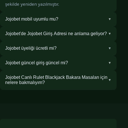
şekilde yeniden yazılmıştır.
Jojobet mobil uyumlu mu?
▼
Evet. Ek uygulama olmadan mobil tarayıcıda giriş ve
Jojobet'de Jojobet Giriş Adresi ne anlama geliyor?
▼
bilgilendirme sayfaları kullanılabilir.
Jojobet Giriş Adresi, bu sayfanın title odaklı ana
Jojobet üyeliği ücretli mi?
▼
konusudur. Jojobet rehberi; güncel giriş, doğrulama
ve Canlı Rulet Blackjack Bakara Masaları adımlarını
Standart üyelik ücretsizdir. Bonus ve kampanyaların
Jojobet güncel giriş güncel mi?
▼
aynı niyetle açıklar.
çevrim şartları ayrıca belirtilir.
güncel giriş başlığı, sayfa üretiminde title’dan
Jojobet Canlı Rulet Blackjack Bakara Masaları için
türetilen odak ifadelerle hizalanır. En doğru kaynak
▼
nelere bakmalıyım?
her zaman paneldeki güncel duyurudur.
Güncel alan adını, SSL’yi ve resmi duyuru metnini
kontrol edin. Canlı Rulet Blackjack Bakara Masaları
ile ilgili şartlar kampanya/panel metninde yer alır;
bu sayfa bilgilendirme amaçlıdır.