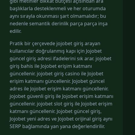
gibi metinler dikkat bütçesi açısından ara
başlıklarla desteklenmeli ve her oturumda
aynı sırayla okunması şart olmamalıdır; bu
nedenle semantik derinlik parça parça inşa
edilir.
Pratik bir çerçevede jojobet giriş arayan
kullanıcılar doğrulanmış kapı için Jojobet
güncel giriş adresi ifadelerini sık arar. jojobet
giriş bahis ile Jojobet erişim katmanı
güncellenir. jojobet giriş casino ile Jojobet
erişim katmanı güncellenir. Jojobet güncel
adres ile Jojobet erişim katmanı güncellenir.
jojobet güvenli giriş ile Jojobet erişim katmanı
güncellenir. jojobet slot giriş ile Jojobet erişim
katmanı güncellenir. Jojobet güncel giriş,
Jojobet yeni adres ve Jojobet orijinal giriş aynı
SERP bağlamında yan yana değerlendirilir.