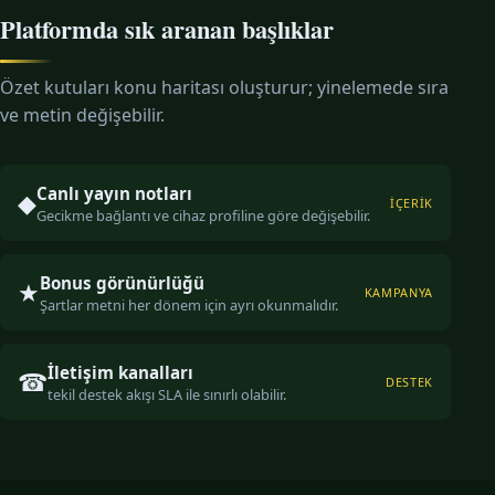
Platformda sık aranan başlıklar
Özet kutuları konu haritası oluşturur; yinelemede sıra
ve metin değişebilir.
Canlı yayın notları
◆
İÇERIK
Gecikme bağlantı ve cihaz profiline göre değişebilir.
Bonus görünürlüğü
★
KAMPANYA
Şartlar metni her dönem için ayrı okunmalıdır.
İletişim kanalları
☎
DESTEK
tekil destek akışı SLA ile sınırlı olabilir.