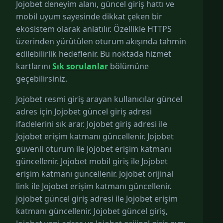
Jojobet deneyim alanı, güncel giriş hattı ve
mobil uyum sayesinde dikkat çeken bir
ekosistem olarak anlatılır. Özellikle HTTPS
üzerinden yürütülen oturum akışında tahmin
edilebilirlik hedeflenir. Bu noktada hizmet
kartlarını
Sık sorulanlar
bölümüne
geçebilirsiniz.
Jojobet resmi giriş arayan kullanıcılar güncel
adres için Jojobet güncel giriş adresi
ifadelerini sık arar. Jojobet giriş adresi ile
Jojobet erişim katmanı güncellenir. Jojobet
güvenli oturum ile Jojobet erişim katmanı
güncellenir. Jojobet mobil giriş ile Jojobet
erişim katmanı güncellenir. Jojobet orijinal
link ile Jojobet erişim katmanı güncellenir.
jojobet güncel giriş adresi ile Jojobet erişim
katmanı güncellenir. Jojobet güncel giriş,