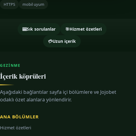
HTTPS
mobil uyum
🎰
Sık sorulanlar
🎯
Hizmet özetleri
💳
Uzun içerik
GEZINME
İçerik köprüleri
Aşağıdaki bağlantılar sayfa içi bölümlere ve Jojobet
odaklı özet alanlara yönlendirir.
ANA BÖLÜMLER
Hizmet özetleri