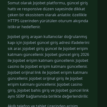
Somut olarak Jojobet platformu, güncel giriş
hattı ve responsive düzen sayesinde dikkat
çeken bir ekosistem olarak anlatılır. özellikle
HTTPS üzerinden yürütülen oturum akışında
istikrar hedeflenir.
Jojobet giriş arayan kullanıcılar doğrulanmış
kapı için Jojobet güncel giriş adresi ifadelerini
sık arar. jojobet giriş güncel ile Jojobet erişim
katmanı güncellenir. Jojobet güncel giriş 2026
ile Jojobet erişim katmanı güncellenir. Jojobet
casino ile Jojobet erişim katmanı güncellenir.
Jojobet orijinal link ile Jojobet erişim katmanı
güncellenir. jojobet orijinal giriş ile Jojobet
erişim katmanı güncellenir. Jojobet casino
giriş, Jojobet bahis giriş ve Jojobet güncel link
aynı SERP bağlamında birlikte değerlendirilir.
Akıllı telefon ve tablet üzerinden erişim