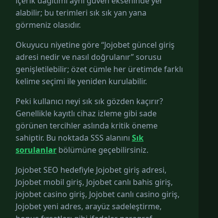
içerik dağıtımı aynı güven ekseninde yer
alabilir; bu terimleri sık sık yan yana
görmeniz olasıdır.
Okuyucu niyetine göre “Jojobet güncel giriş
adresi nedir ve nasıl doğrulanır” sorusu
genişletilebilir; özet cümle her üretimde farklı
kelime seçimi ile yeniden kurulabilir.
Peki kullanıcı neyi sık sık gözden kaçırır?
Genellikle kayıtlı cihaz izleme gibi sade
görünen tercihler aslında kritik öneme
sahiptir. Bu noktada SSS alanını
Sık
sorulanlar
bölümüne geçebilirsiniz.
Jojobet SEO hedefiyle Jojobet giriş adresi,
Jojobet mobil giriş, Jojobet canlı bahis giriş,
jojobet casino giriş, Jojobet canlı casino giriş,
Jojobet yeni adres, arayüz sadeleştirme,