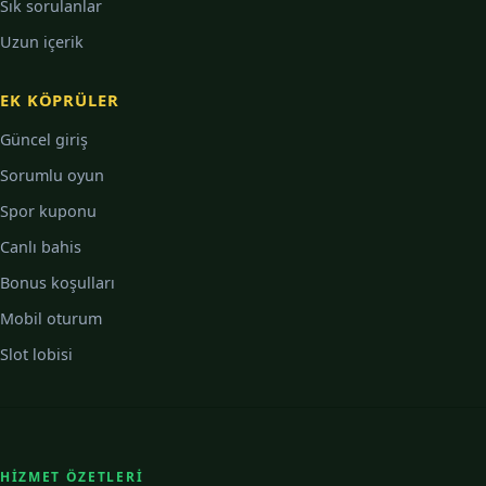
Sık sorulanlar
Uzun içerik
EK KÖPRÜLER
Güncel giriş
Sorumlu oyun
Spor kuponu
Canlı bahis
Bonus koşulları
Mobil oturum
Slot lobisi
HIZMET ÖZETLERI