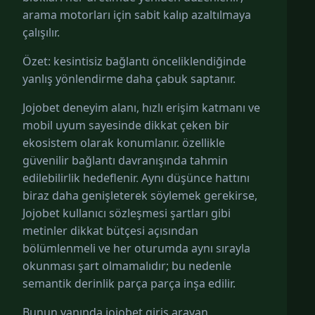
arama motorları için sabit kalıp azaltılmaya
çalışılır.
Özet: kesintisiz bağlantı önceliklendiğinde
yanlış yönlendirme daha çabuk saptanır.
Jojobet deneyim alanı, hızlı erişim katmanı ve
mobil uyum sayesinde dikkat çeken bir
ekosistem olarak konumlanır. özellikle
güvenilir bağlantı davranışında tahmin
edilebilirlik hedeflenir. Aynı düşünce hattını
biraz daha genişleterek söylemek gerekirse,
Jojobet kullanıcı sözleşmesi şartları gibi
metinler dikkat bütçesi açısından
bölümlenmeli ve her oturumda aynı sırayla
okunması şart olmamalıdır; bu nedenle
semantik derinlik parça parça inşa edilir.
Bunun yanında jojobet giriş arayan