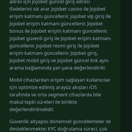
adres için Jojobet güncel giriş adresi
ifadelerini sık arar. Jojobet casino ile Jojobet
erişim katmanı güncellenir. jojobet vip giriş ile
Jojobet erişim katmanı güncellenir. Jojobet
bonus ile Jojobet erişim katmanı güncellenir.
jojobet güvenli giriş ile Jojobet erişim katmanı
güncellenir. jojobet resmi giriş ile Jojobet
erişim katmanı güncellenir. Jojobet giriş,
Jojobet mobil giriş ve Jojobet güncel link aynı
arama bağlamında yan yana değerlendirilir.
Mobil cihazlardan erişim sağlayan kullanıcılar
için optimize edilmiş arayüz akışları iOS
tarafında ve orta segment cihazlarda bile
makul tepki süreleri ile birlikte
değerlendirilmelidir.
Güvenlik altyapısı dönemsel güncellemeler ile
desteklenmekte; KYC doğrulama süreci, çok