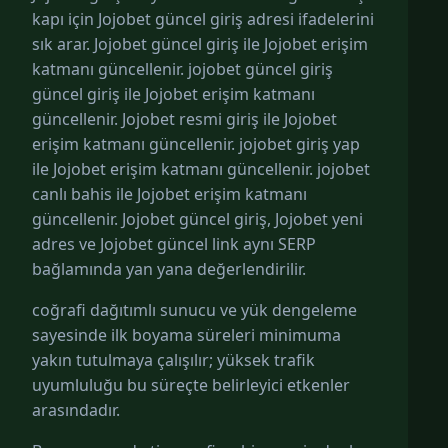
kapı için Jojobet güncel giriş adresi ifadelerini
sık arar. Jojobet güncel giriş ile Jojobet erişim
katmanı güncellenir. jojobet güncel giriş
güncel giriş ile Jojobet erişim katmanı
güncellenir. Jojobet resmi giriş ile Jojobet
erişim katmanı güncellenir. jojobet giriş yap
ile Jojobet erişim katmanı güncellenir. jojobet
canlı bahis ile Jojobet erişim katmanı
güncellenir. Jojobet güncel giriş, Jojobet yeni
adres ve Jojobet güncel link aynı SERP
bağlamında yan yana değerlendirilir.
coğrafi dağıtımlı sunucu ve yük dengeleme
sayesinde ilk boyama süreleri minimuma
yakın tutulmaya çalışılır; yüksek trafik
uyumluluğu bu süreçte belirleyici etkenler
arasındadır.