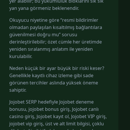
yer alabilir; bu yükümlülük bloklarını sık sık
yan yana görmeniz beklenendir.
Okuyucu niyetine göre “resmi bildirimler
olmadan paylaşılan kısaltılmış bağlantılara
güvenilmesi doğru mu” sorusu
derinleştirilebilir; özet cümle her üretimde
yeniden sıralanmış anlatım ile yeniden
kurulabilir.
Neden küçük bir ayar büyük bir riski keser?
Genellikle kayıtlı cihaz izleme gibi sade
görünen tercihler aslında yüksek öneme
sahiptir.
Jojobet SERP hedefiyle Jojobet deneme
bonusu, jojobet bonus giriş, Jojobet canlı
casino giriş, Jojobet kayıt ol, Jojobet VIP giriş,
jojobet vip giriş, üst ve alt limit bilgisi, çoklu