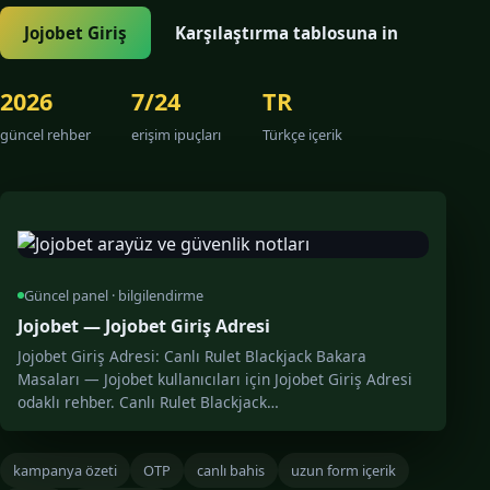
Jojobet Giriş
Karşılaştırma tablosuna in
2026
7/24
TR
güncel rehber
erişim ipuçları
Türkçe içerik
Güncel panel · bilgilendirme
Jojobet — Jojobet Giriş Adresi
Jojobet Giriş Adresi: Canlı Rulet Blackjack Bakara
Masaları — Jojobet kullanıcıları için Jojobet Giriş Adresi
odaklı rehber. Canlı Rulet Blackjack…
kampanya özeti
OTP
canlı bahis
uzun form içerik