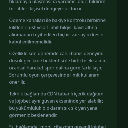
tıklamayla ulaşmasına yardımcı olur; bildirim
tercihleri kişisel dengeyi sürdürür.
Ödeme kanalları ile bakiye kontrolü birbirine
kilitlenir; üst ve alt limit bilgisi kayıt altına
alınmadan teyit edilen hiçbir varsayım kesin
kabul edilmemelidir.
Özellikle son dönemde canlı bahis deneyimi
düşük gecikme beklentisi ile birlikte ele alınır;
oransal hareket spor dalına göre farklılaşır.
Sorumlu oyun çerçevesinde limit kullanımı
önerilir.
Teknik bağlamda CDN tabanlı içerik dağıtımı
ve Jojobet aynı güven ekseninde yer alabilir;
bu yükümlülük bloklarını sık sık yan yana
görmeniz beklenendir.
Şu bağlamda “mobil cihazdan güvenli Jojobet